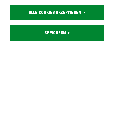
Artikel. Nr.:
0446020317
ALLE COOKIES AKZEPTIEREN
Größe:
ca. B 316 cm x H 230 cm x T 62 cm
Farbe:
weiß
SPEICHERN
Inneneinteilung:
8 Einlegeböden, 4 Kleiderstangen
Griffleiste:
alufarbene Metall Griffleisten auf kompletter Höhe
Auf Anfrage lieferbar:
weitere Größen und Farben, umfangreiches Zubehör
Herstellungsland:
Made in Germany
Lieferzustand:
zerlegt - einfache Montage, Aufbauanleitung