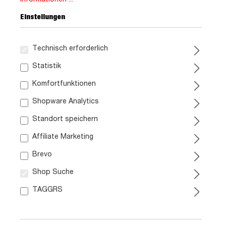
Einstellungen
Technisch erforderlich
Statistik
Komfortfunktionen
1.249,
99
Shopware Analytics
Standort speichern
inkl. MwSt. / zzgl. Versand
Affiliate Marketing
Brevo
Liefergebiet prüfen:
Prüfen
Shop Suche
TAGGRS
In den Warenkorb