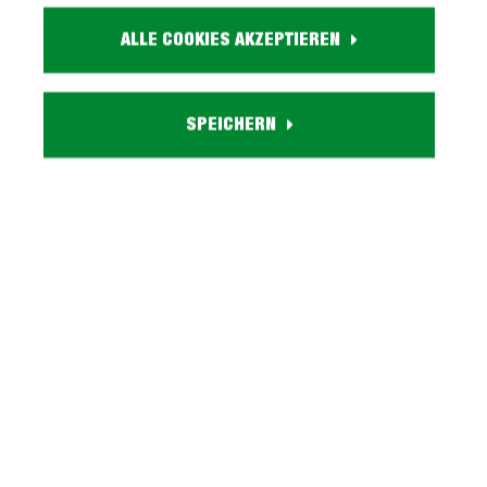
Farbe:
ALLE COOKIES AKZEPTIEREN
weiß
Eigenschaften:
4 Drehtüren, 6 Einlegeböden, 2 Schubladen
SPEICHERN
Besonderheiten:
inkl. Soft-Close-Funktion
Lieferzustand:
zerlegt - einfache Montage, Aufbauanleitung
Serie CAMPANIA entdecken
Beschreibung
Sideboard alpinweiß mit Soft-Close-Funktion -
CAMPANIABeeindruckt durch ein modernes
Erscheinungsbild - unser Sideboard CAMP…
Mehr