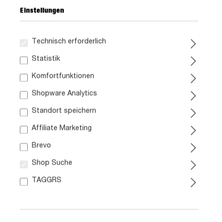
Einstellungen
Technisch erforderlich
379,
99
Statistik
Komfortfunktionen
inkl. MwSt. / zzgl. Versand
Shopware Analytics
Standort speichern
Liefergebiet prüfen:
Prüfen
Affiliate Marketing
Brevo
In den Warenkorb
Shop Suche
TAGGRS
Artikel. Nr.:
1028004002
Größe:
ca. B 201 cm x H 93 cm x T 45 cm