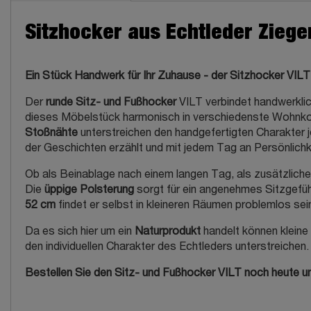
Sitzhocker aus Echtleder Ziegen
Ein Stück Handwerk für Ihr Zuhause - der Sitzhocker VILT
Der
runde Sitz- und Fußhocker
VILT verbindet handwerklic
dieses Möbelstück harmonisch in verschiedenste Wohnkon
Stoßnähte
unterstreichen den handgefertigten Charakter j
der Geschichten erzählt und mit jedem Tag an Persönlichk
Ob als Beinablage nach einem langen Tag, als zusätzlicher
Die
üppige Polsterung
sorgt für ein angenehmes Sitzgefü
52 cm
findet er selbst in kleineren Räumen problemlos sein
Da es sich hier um ein
Naturprodukt
handelt können kleine
den individuellen Charakter des Echtleders unterstreichen.
Bestellen Sie den Sitz- und Fußhocker VILT noch heute und