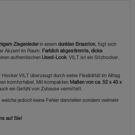
ähigem Ziegenleder
in einem
dunklen Braunton
, fügt sich
ger Akzent im Raum.
Farblich abgestimmte, dicke
 einen authentischen
Used-Look
. VILT ist ein Sitzhocker,
Hocker VILT überzeugt durch seine Flexibilität im Alltag.
aßen komfortabel. Mit kompakten
Maßen von ca. 52 x 40 x
auch ein Gefühl von Zuhause vermittelt.
 welche jedoch keine Fehler darstellen sondern vielmehr
ns auf Sie!