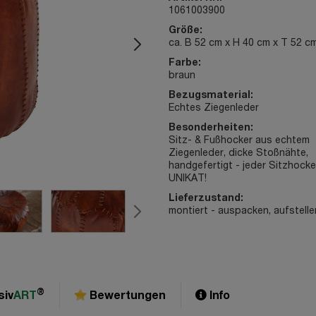
1061003900
Größe:
ca. B 52 cm x H 40 cm x T 52 c
Farbe:
braun
Bezugsmaterial:
Echtes Ziegenleder
Besonderheiten:
Sitz- & Fußhocker aus echtem
Ziegenleder, dicke Stoßnähte,
handgefertigt - jeder Sitzhocke
UNIKAT!
Lieferzustand:
montiert - auspacken, aufstellen
®
siv
ART
Bewertungen
Info