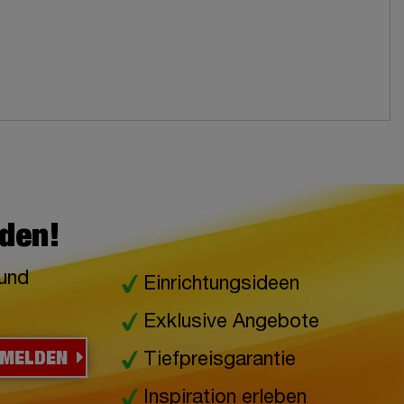
lden!
 und
Einrichtungsideen
Exklusive Angebote
NMELDEN
Tiefpreisgarantie
Inspiration erleben