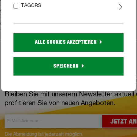
TAGGRS
ial
ken, aufstellen, fertig
ALLE COOKIES AKZEPTIEREN
SPEICHERN
Jetzt zum Newsletter anme
Bleiben Sie mit unserem Newsletter aktuell
profitieren Sie von neuen Angeboten.
JETZT A
Die
Abmeldung
ist jederzeit möglich.