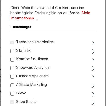
Diese Website verwendet Cookies, um eine
bestmögliche Erfahrung bieten zu können.
Mehr
er aus echtem Ziegenleder
Informationen ...
Einstellungen
Technisch erforderlich
Statistik
Komfortfunktionen
Shopware Analytics
mit einem lauwarm angefeuchteten Baumwolltuch
Scheuermittel, scharfen Reinigungsmittel oder
Standort speichern
her verwenden. Zweimal pro Jahr sollten Sie das Leder
Affiliate Marketing
flege bearbeiten, damit die elastische Eigenschaft des
en wird.
Brevo
tleder, Sitzunterseite: 100% Leinen, Nähte: 50%
Shop Suche
 Nylon