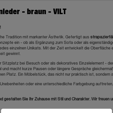
leder - braun - VILT
!
he Tradition mit markanter Ästhetik. Gefertigt aus
strapazierf
zepte ein - ob als Ergänzung zum Sofa oder als eigenständi
edes einzelnen Unikats. Mit der Zeit entwickelt die Oberfläche
eit gewinnt.
 Sitzplatz bei Besuch oder als dekoratives Einzelelement - der 
hl und macht kurze Pausen oder längere Gespräche gleicherm
en Platz. Ein Möbelstück, das nicht nur praktisch ist, sondern 
 Unebenheiten oder eine unterschiedliche Farbgebung auftreten,
 gestalten Sie Ihr Zuhause mit Stil und Charakter. Wir freuen u