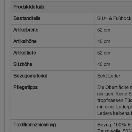
Produktdetails:
Bestandteile
Sitz- & Fußhock
Artikelbreite
52 cm
Artikelhöhe
40 cm
Artikeltiefe
52 cm
Sitzhöhe
40 cm
Bezugsmaterial
Echt Leder
Pflegetipps
Die Oberfläche 
reinigen. Keine 
tropfnassen Tüc
mit einer Lederp
Leders beibehalt
Textilkennzeichnung
Bezug: 100% Ech
Baumwolle, 50%