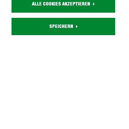
ALLE COOKIES AKZEPTIEREN
Artikel. Nr.:
1041000602
Größe:
SPEICHERN
ca. B 60 cm x H 77 cm x T 21 cm
Farbe:
grau
Holzdekor:
Rauchsilber
Türen:
3 Spiegeltüren
Lieferzustand:
zerlegt - einfache Montage, Aufbauanleitung
Versand:
hauseigene Lieferung bis in Ihre Wohnung
Serie BLAKE entdecken