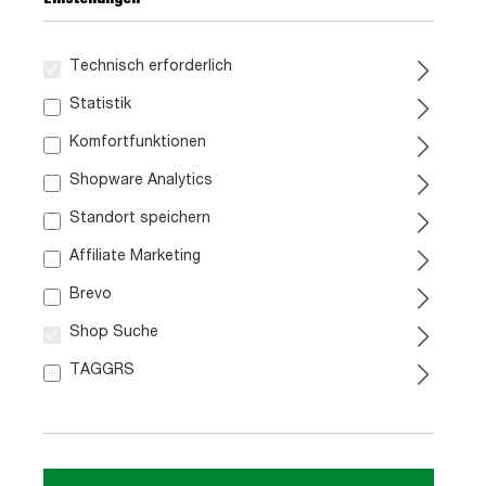
Technisch erforderlich
Statistik
Komfortfunktionen
Shopware Analytics
Standort speichern
79,
99
Affiliate Marketing
Brevo
inkl. MwSt. / zzgl. Versand
Shop Suche
Liefergebiet prüfen:
TAGGRS
Prüfen
In den Warenkorb