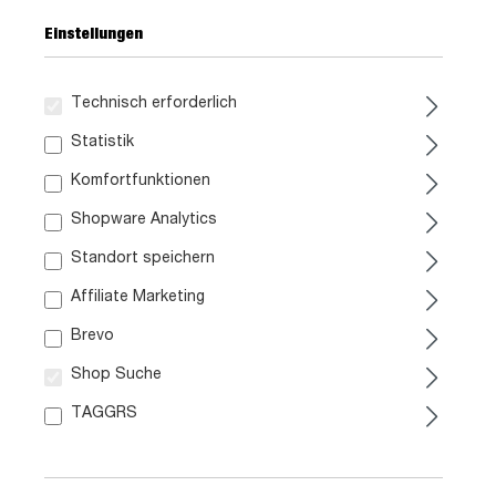
Einstellungen
Technisch erforderlich
Statistik
179,
99
Komfortfunktionen
Shopware Analytics
inkl. MwSt. / zzgl. Versand
Standort speichern
Liefergebiet prüfen:
Affiliate Marketing
Prüfen
Brevo
Shop Suche
In den Warenkorb
TAGGRS
Artikel Nr.:
1039003313