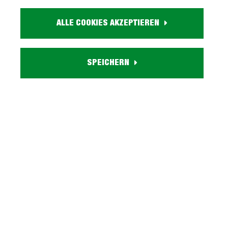
Größe:
ca. B 80 cm x H 75 cm x T 22 cm
ALLE COOKIES AKZEPTIEREN
Farbe:
weiß
Holzdekor:
Eiche
SPEICHERN
Türen:
2 Spiegeltüren
Besonderheiten:
inkl. LED-Beleuchtung, Soft-Close-Funktion, 1 offenes Fach, 4
verstellbare Einlegeböden
Lieferzustand:
zerlegt - einfache Montage, Aufbauanleitung
Serie DALIA entdecken
Beschreibung