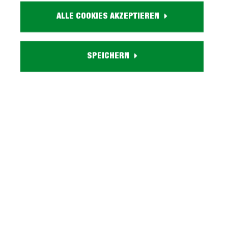
Farbe:
ALLE COOKIES AKZEPTIEREN
weiß
Besonderheiten:
Soft-Close Funktion, LED-Beleuchtung, Grifflose Front
SPEICHERN
Lieferzustand:
zerlegt - einfache Montage, Aufbauanleitung
Serie LYON entdecken
Beschreibung
TV-Lowboard weiß Hochglanz - Breite 160 cm -
LYONL wie Licht, Y wie Yes, O wie Ordnung, N wie
neu gedacht - unser TV-Lowboar…
Mehr
Tiefpreisgarantie