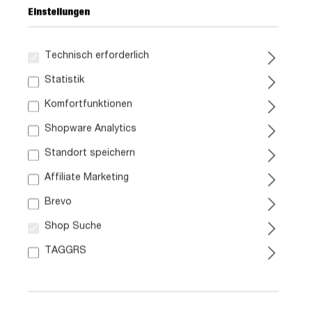
Einstellungen
Technisch erforderlich
Statistik
279,
99
Komfortfunktionen
inkl. MwSt. / zzgl. Versand
Shopware Analytics
Standort speichern
Liefergebiet prüfen:
Affiliate Marketing
Prüfen
Brevo
In den Warenkorb
Shop Suche
TAGGRS
Artikel Nr.:
1028003006
Größe:
ca. B 160 cm x H 66 cm x T 42 cm