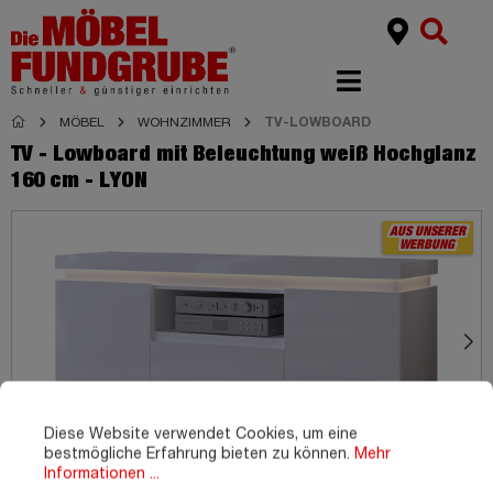
MÖBEL
WOHNZIMMER
TV-LOWBOARD
TV - Lowboard mit Beleuchtung weiß Hochglanz
160 cm - LYON
AUS UNSERER
WERBUNG
Diese Website verwendet Cookies, um eine
bestmögliche Erfahrung bieten zu können.
Mehr
Informationen ...