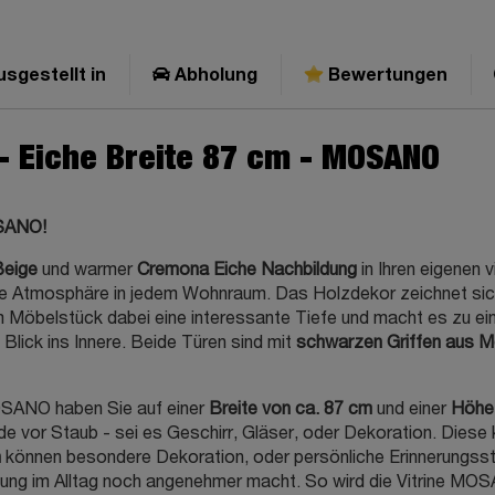
sgestellt in
Abholung
Bewertungen
 - Eiche Breite 87 cm - MOSANO
OSANO!
Beige
und warmer
Cremona Eiche Nachbildung
in Ihren eigenen 
de Atmosphäre in jedem Wohnraum. Das Holzdekor zeichnet sich 
em Möbelstück dabei eine interessante Tiefe und macht es zu e
 Blick ins Innere. Beide Türen sind mit
schwarzen Griffen aus Me
MOSANO haben Sie auf einer
Breite von ca. 87 cm
und einer
Höhe 
e vor Staub - sei es Geschirr, Gläser, oder Dekoration. Dies
n
können besondere Dekoration, oder persönliche Erinnerungsstü
tzung im Alltag noch angenehmer macht. So wird die Vitrine MO