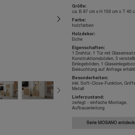
Größe:
ca. B 87 cm x H 159 cm x T 40 
Farbe:
holzfarben
Holzdekor:
Eiche
Eigenschaften:
1 Drehtür, 1 Tür mit Glaseinsatz
Konstruktionsböden, 3 verstell
Einlegeböden, 1 Glaseinlegebo
Beleuchtung auf Anfrage erhältl
Besonderheiten:
inkl. Soft-Close-Funktion, Griff
Metall
Lieferzustand:
zerlegt - einfache Montage,
Aufbauanleitung
Serie MOSANO entdec