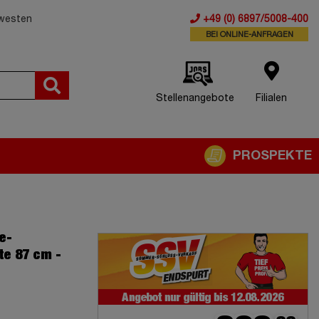
dwesten
+49 (0) 6897/5008-400
BEI ONLINE-ANFRAGEN
Stellenangebote
Filialen
PROSPEKTE
e-
te 87 cm -