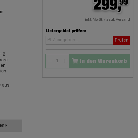
299,
99
cm
inkl. MwSt. / zzgl. Versand
Liefergebiet prüfen:
Prüfen
, 2
bare
In den Warenkorb
den,
ich
e aus
ken