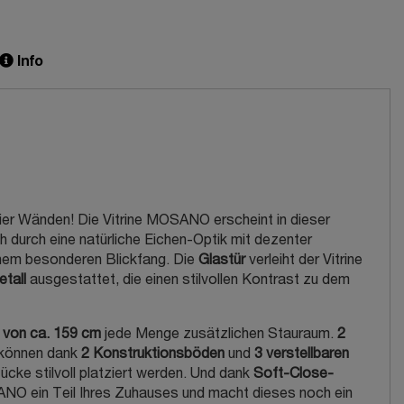
Info
vier Wänden! Die Vitrine MOSANO erscheint in dieser
durch eine natürliche Eichen-Optik mit dezenter
inem besonderen Blickfang. Die
Glastür
verleiht der Vitrine
tall
ausgestattet, die einen stilvollen Kontrast zu dem
von ca. 159 cm
jede Menge zusätzlichen Stauraum.
2
e können dank
2 Konstruktionsböden
und
3 verstellbaren
cke stilvoll platziert werden. Und dank
Soft-Close-
SANO ein Teil Ihres Zuhauses und macht dieses noch ein