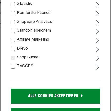
 mit Glaseinsatz
Statistik
Komfortfunktionen
al, ohne Beleuchtung
Shopware Analytics
he Montage, Aufbauanleitung
Standort speichern
Affiliate Marketing
Brevo
Shop Suche
TAGGRS
ALLE COOKIES AKZEPTIEREN
Sideboard mit 1 Schublade Beige-Kaschmir -