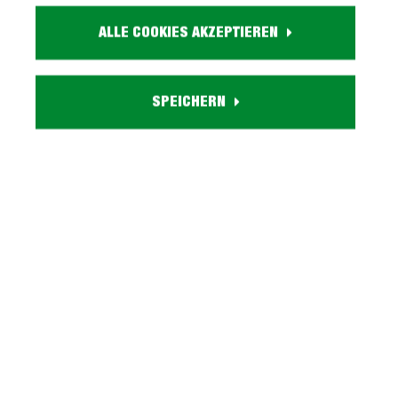
Farbe:
ALLE COOKIES AKZEPTIEREN
holzfarben
Kleiderstange:
1 Kleiderstange aus Metall
SPEICHERN
Kleiderhaken:
3 schwarze Kleiderhaken aus Metall
Lieferzustand:
zerlegt - einfache Montage, Aufbauanleitung
Serie BELLA GARDEROBE entdecken
Beschreibung
Wandgarderobe Paneele Eiche massiv geölt - mit
Hutablage - BELLA Unsere Wandgarderobe BELLA im
Überblick: Maßangaben: ca. B…
Mehr