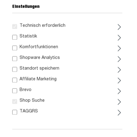
Einstellungen
Technisch erforderlich
159,
99
Statistik
Komfortfunktionen
inkl. MwSt. / zzgl. Versand
Shopware Analytics
Standort speichern
Liefergebiet prüfen:
Prüfen
Affiliate Marketing
Brevo
In den Warenkorb
Shop Suche
TAGGRS
Artikel Nr.:
0875000617
Größe:
ca. B 82 cm x H 120 cm x T 28 cm