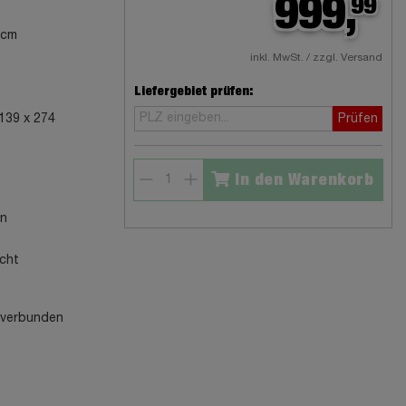
999,
99
 cm
inkl. MwSt. / zzgl. Versand
Liefergebiet prüfen:
 139 x 274
Prüfen
In den Warenkorb
en
echt
n verbunden