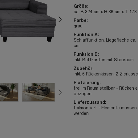
Größe:
ca. B 324 cm x H 86 cm x T 178
Farbe:
grau
Funktion A:
Schlaffunktion, Liegefläche ca.
cm
Funktion B:
inkl. Bettkasten mit Stauraum
Zubehör:
inkl. 6 Rückenkissen, 2 Zierkiss
Platzierung:
frei im Raum stellbar - Rücken 
bezogen
Lieferzustand:
teilmontiert - Elemente müsse
werden