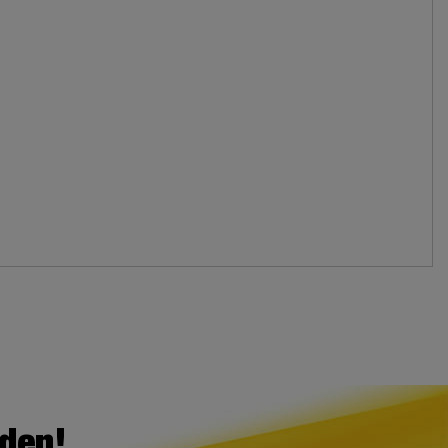
lden!