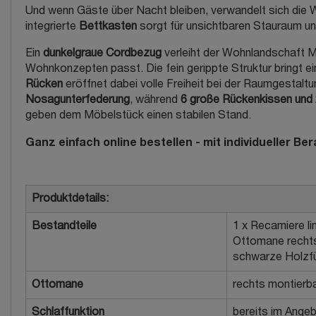
Und wenn Gäste über Nacht bleiben, verwandelt sich die
integrierte
Bettkasten
sorgt für unsichtbaren Stauraum und
Ein
dunkelgraue Cordbezug
verleiht der Wohnlandschaft M
Wohnkonzepten passt. Die fein gerippte Struktur bringt e
Rücken
eröffnet dabei volle Freiheit bei der Raumgestal
Nosagunterfederung
, während
6 große Rückenkissen und 
geben dem Möbelstück einen stabilen Stand.
Ganz einfach online bestellen - mit individueller Be
Produktdetails:
Bestandteile
1 x Recamiere lin
Ottomane rechts 
schwarze Holzf
Ottomane
rechts montierb
Schlaffunktion
bereits im Angeb