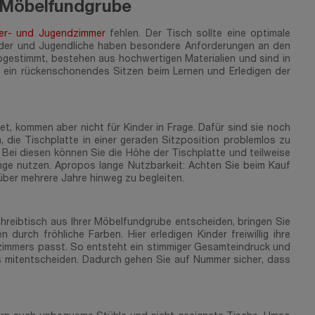
r Möbelfundgrube
er- und Jugendzimmer
fehlen. Der Tisch sollte eine optimale
inder und Jugendliche haben besondere Anforderungen an den
bgestimmt, bestehen aus hochwertigen Materialien und sind in
nd ein rückenschonendes Sitzen beim Lernen und Erledigen der
t, kommen aber nicht für Kinder in Frage. Dafür sind sie noch
, die Tischplatte in einer geraden Sitzposition problemlos zu
Bei diesen können Sie die Höhe der Tischplatte und teilweise
ange nutzen. Apropos lange Nutzbarkeit: Achten Sie beim Kauf
 über mehrere Jahre hinweg zu begleiten.
chreibtisch aus Ihrer Möbelfundgrube entscheiden, bringen Sie
rch fröhliche Farben. Hier erledigen Kinder freiwillig ihre
rzimmers passt. So entsteht ein stimmiger Gesamteindruck und
es mitentscheiden. Dadurch gehen Sie auf Nummer sicher, dass