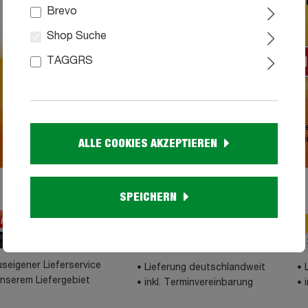
Bleiben Sie mit unserem Newsletter aktuell
Brevo
profitieren Sie von neuen Angeboten.
Shop Suche
JETZT A
TAGGRS
Die
Abmeldung
ist jederzeit möglich.
c) 10 Euro geschenkt bei Newsletteranmeldung:
Der 10 Euro Gutschein wird nach Abschluss der Registrierung an die an
Adresse verschickt. Keine Barauszahlung möglich. Der Gutschein ist nur 
ALLE COOKIES AKZEPTIEREN
gültig und einzulösen.
e Liefermöglichkeiten
SPEICHERN
seigener Lieferservice
Lieferung deutschlandweit
unserem Liefergebiet
inkl. Terminvereinbarung