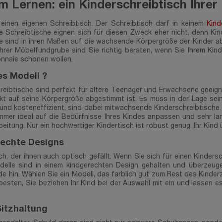
m Lernen: ein Kinderschreibtisch Ihre
einen eigenen Schreibtisch. Der Schreibtisch darf in keinem
Kind
 Schreibtische eignen sich für diesen Zweck eher nicht, denn K
he sind in ihren Maßen auf die wachsende Körpergröße der Kinder a
 Ihrer Möbelfundgrube sind Sie richtig beraten, wenn Sie Ihrem Ki
nnaie schonen wollen.
s Modell ?
reibtische sind perfekt für ältere Teenager und Erwachsene geeigne
ekt auf seine Körpergröße abgestimmt ist. Es muss in der Lage sein
nd kosteneffizient, sind dabei mitwachsende Kinderschreibtische. 
 immer ideal auf die Bedürfnisse Ihres Kindes anpassen und sehr l
beitung. Nur ein hochwertiger Kindertisch ist robust genug, Ihr Kind
rechte Designs
h, der ihnen auch optisch gefällt. Wenn Sie sich für einen Kinders
le sind in einem kindgerechten Design gehalten und überzeugen du
 hin. Wählen Sie ein Modell, das farblich gut zum Rest des Kinde
besten, Sie beziehen Ihr Kind bei der Auswahl mit ein und lassen 
Sitzhaltung