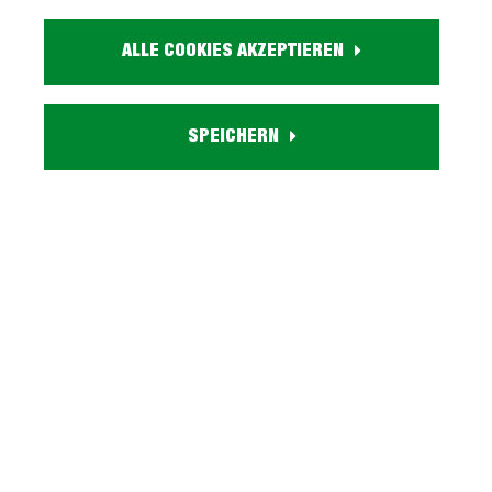
Artikel.Nr.:
0425008802
ALLE COOKIES AKZEPTIEREN
Größe:
ca. B 180 cm x H 22 cm x L 200 cm
Härtegrad:
SPEICHERN
H3
Matratzenhöhe:
ca. 22 cm
Matratzenbezug:
abnehmbar, bis zu 40 Grad waschbar, teilbarer Reisverschluss,
rutschhemmend auf der Unterseite
Besonderheiten:
mit druckentlastendem Spezialschaum
Versand:
hauseigene Lieferung bis in Ihre Wohnung
Beschreibung