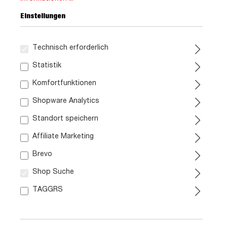
Einstellungen
Technisch erforderlich
Statistik
Komfortfunktionen
399,
99
Shopware Analytics
Standort speichern
inkl. MwSt. / zzgl. Versand
Affiliate Marketing
Brevo
Liefergebiet prüfen:
Shop Suche
Prüfen
TAGGRS
In den Warenkorb