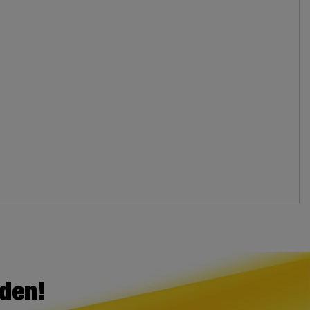
lden!