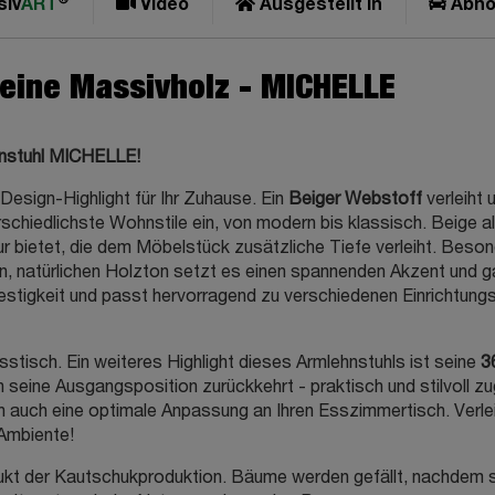
siv
ART
Video
Ausgestellt in
Abho
Beine Massivholz - MICHELLE
ehnstuhl MICHELLE!
Design-Highlight für Ihr Zuhause. Ein
Beiger Webstoff
verleiht 
rschiedlichste Wohnstile ein, von modern bis klassisch. Beige 
ur bietet, die dem Möbelstück zusätzliche Tiefe verleiht. Beson
, natürlichen Holzton setzt es einen spannenden Akzent und gara
stigkeit und passt hervorragend zu verschiedenen Einrichtungss
isch. Ein weiteres Highlight dieses Armlehnstuhls ist seine
3
in seine Ausgangsposition zurückkehrt - praktisch und stilvoll z
rn auch eine optimale Anpassung an Ihren Esszimmertisch. Verl
 Ambiente!
t der Kautschukproduktion. Bäume werden gefällt, nachdem sie