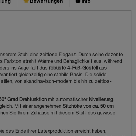
lung
Bewertungen
Info
unserem Stuhl eine zeitlose Eleganz. Durch seine dezente
als Farbton strahlt Wärme und Behaglichkeit aus, während
ders ins Auge fällt das
robuste 4-Fuß-Gestell
aus
ntiert gleichzeitig eine stabile Basis. Die solide
tilen, von skandinavisch-modern bis hin zu zeitlos-
60° Grad Drehfunktion
mit automatischer
Nivellierung
.
ugleich. Mit einer angenehmen
Sitzhöhe von ca. 50 cm
eihen Sie Ihrem Zuhause mit diesem Stuhl das gewisse
 das Ende ihrer Latexproduktion erreicht haben,