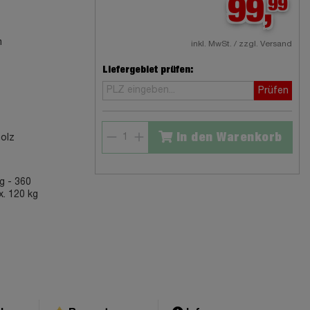
99,
99
m
inkl. MwSt. / zzgl. Versand
Liefergebiet prüfen:
Prüfen
In den Warenkorb
olz
ng - 360
x. 120 kg