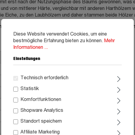
omit erst nach der Nutzungsphase des Baums gewonnen, was es
d von mittlerer Härte, vergleichbar mit anderen Harthölzern wi
e Eiche, zu den Laubhölzern und daher stammen beide Hölzer a
 über unseren Onlineshop oder lassen Sie sich von uns beraten
Diese Website verwendet Cookies, um eine
bestmögliche Erfahrung bieten zu können.
Mehr
Informationen ...
Einstellungen
Technisch erforderlich
Statistik
Komfortfunktionen
Shopware Analytics
Standort speichern
Affiliate Marketing