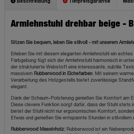
Beschreibung
Tiefpreisgarantie
Mas
Armlehnstuhl drehbar beige - 
Sitzen Sie bequem, leben Sie stilvoll - mit unserem Arml
Erleben Sie mit diesem eleganten Armlehnstuhl ein echtes 
Farbgebung fügt sich der Armlehnstuhl harmonisch in unte
der strukturierte Webstoff eine interessante, subtile Text
massivem
Rubberwood in Eichefarben
. Mit seinem warmen
Verarbeitung des Holzgestells bietet zuverlässige Standfe
elegant.
Dank der Schaum-Polsterung genießen Sie Komfort am Esst
Diese clevere Funktion sorgt dafür, dass der Stuhl stets 
bietet der Stuhl nicht nur ergonomischen Komfort, sonde
Etwas und genießen Sie entspannte Stunden in stilvollem
Rubberwood Massivholz:
Rubberwood ist ein Nebenproduk