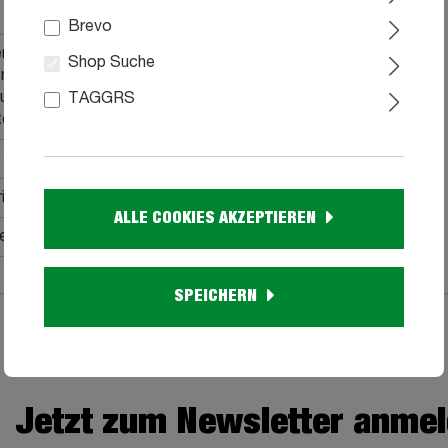
Brevo
n Flecken eignet sich ein Microfasertuch, lauwarmes
Shop Suche
eutraler Seifenschaum. Bei Verschmutzungen durch Öl
zusätzlich etwas Spiritus verwendet werden. Achten Sie
TAGGRS
r lediglich feucht und nicht nass zu reinigen.
ial
ALLE COOKIES AKZEPTIEREN
he Montage, Aufbauanleitung
SPEICHERN
Jetzt zum Newsletter anme