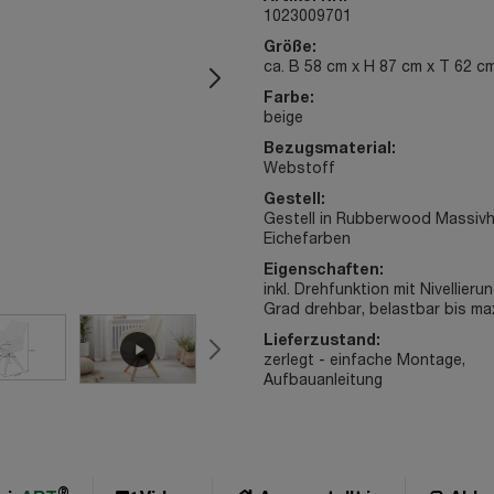
1023009701
Größe:
ca. B 58 cm x H 87 cm x T 62 c
Farbe:
beige
Bezugsmaterial:
Webstoff
Gestell:
Gestell in Rubberwood Massivh
Eichefarben
Eigenschaften:
inkl. Drehfunktion mit Nivellieru
Grad drehbar, belastbar bis ma
Lieferzustand:
zerlegt - einfache Montage,
Aufbauanleitung
®