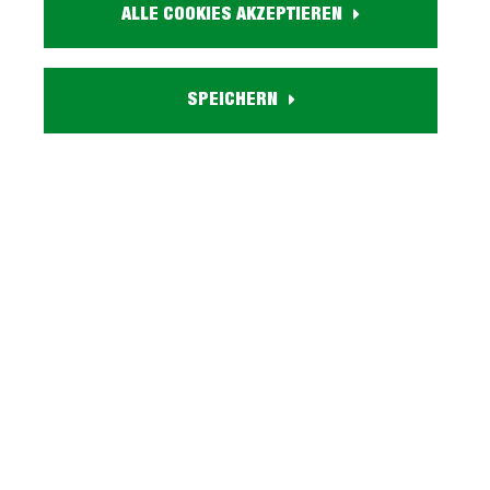
Größe:
ALLE COOKIES AKZEPTIEREN
ca. B 203 cm x L 213 cm x H 123 cm
Liegefläche:
ca. 180 x 200 cm
SPEICHERN
Farbe:
anthrazit
Material:
Microfaser
Matratzenart:
7-Zonen-Tonnen-Taschen-Federkern
Härtegrad:
H2
Topper:
inkl. 6 cm hoher Kaltschaum Topper, Bezug abnehmbar und
waschbar bis 40° Grad
Lieferzustand:
teilmontiert