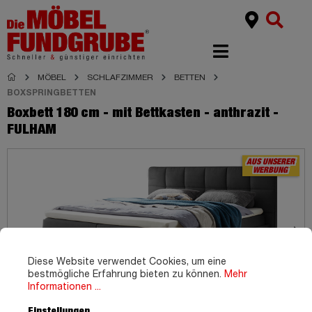
MÖBEL
SCHLAFZIMMER
BETTEN
BOXSPRINGBETTEN
Boxbett 180 cm - mit Bettkasten - anthrazit -
FULHAM
AUS UNSERER
WERBUNG
Diese Website verwendet Cookies, um eine
bestmögliche Erfahrung bieten zu können.
Mehr
Informationen ...
Einstellungen