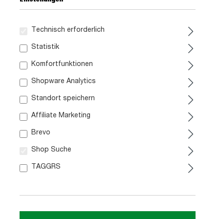
Technisch erforderlich
Statistik
Komfortfunktionen
1.099,
99
Shopware Analytics
Standort speichern
inkl. MwSt. / zzgl. Versand
Affiliate Marketing
Liefergebiet prüfen:
Brevo
Prüfen
Shop Suche
TAGGRS
In den Warenkorb
Artikel Nr.:
0479024000