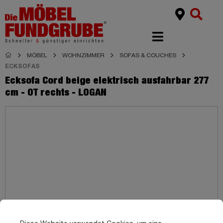
MÖBEL
WOHNZIMMER
SOFAS & COUCHES
ECKSOFAS
Ecksofa Cord beige elektrisch ausfahrbar 277
cm - OT rechts - LOGAN