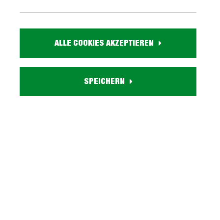
1.399,
99
ALLE COOKIES AKZEPTIEREN
inkl. MwSt. / zzgl. Versand
Ausführung
SPEICHERN
Ottomane
Liefergebiet prüfen:
Prüfen
In den Warenkorb
Artikel Nr.:
1018004022