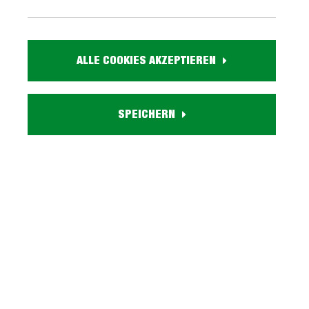
1.349,
99
ALLE COOKIES AKZEPTIEREN
inkl. MwSt. / zzgl. Versand
Ausführung
SPEICHERN
Ottomane
Liefergebiet prüfen:
Prüfen
In den Warenkorb
Artikel Nr.:
1018004000