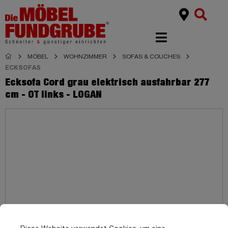
MÖBEL
WOHNZIMMER
SOFAS & COUCHES
ECKSOFAS
Ecksofa Cord grau elektrisch ausfahrbar 277
cm - OT links - LOGAN