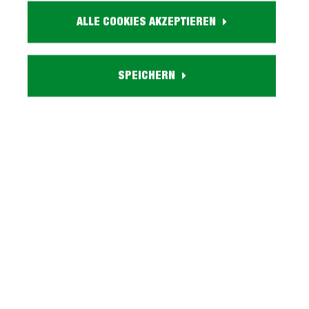
Material:
ALLE COOKIES AKZEPTIEREN
Holzwerkstoff
Passende Produkte:
Schwebetürenschrank TRONDHEIM - Artikel Nr. 0629002223
SPEICHERN
Besonderheiten:
3er Set - bestehend aus 3 Einlegeböden
Lieferzustand:
montiert
Beschreibung
Einlegeböden 3er Set grau - Breite 48 cm -
TRONDHEIM Mehr Stauraum, mehr Möglichkeiten -
Einlegeböden im 3er Set! Bringen Si…
Mehr
Tiefpreisgarantie