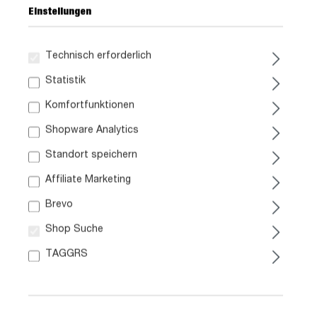
Einstellungen
Technisch erforderlich
Statistik
49,
99
Komfortfunktionen
inkl. MwSt. / zzgl. Versand
Shopware Analytics
Standort speichern
Liefergebiet prüfen:
Affiliate Marketing
Prüfen
Brevo
Shop Suche
In den Warenkorb
TAGGRS
Artikel Nr.:
0629002226
Größe:
ca. B 48 cm x H 2 cm x T 42 cm