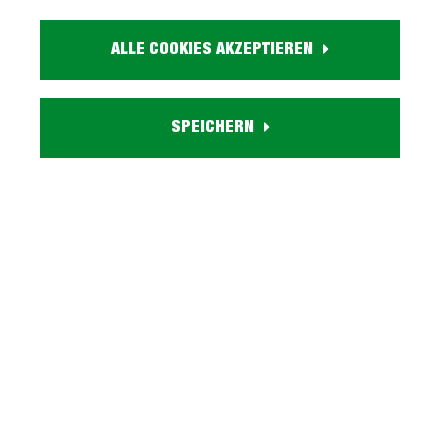
Artikel. Nr.:
0629002202
ALLE COOKIES AKZEPTIEREN
Größe:
ca. B 64 cm x H 209 cm x T 42 cm
Farbe:
holzfarben
SPEICHERN
Holzdekor:
Artisan Eiche
Eigenschaften:
1 Drehtür, 1 Glastür, 2 Glas-Einlegeböden, 1 Einlegeboden
Besonderheiten:
Griffe aus Metall in schwarz
Lieferzustand:
zerlegt - einfache Montage, Aufbauanleitung
Serie TRONDHEIM entdecken