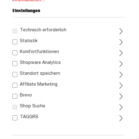
Einstellungen
Technisch erforderlich
Statistik
Komfortfunktionen
289,
99
Shopware Analytics
Standort speichern
inkl. MwSt. / zzgl. Versand
Affiliate Marketing
Brevo
Liefergebiet prüfen:
Prüfen
Shop Suche
TAGGRS
In den Warenkorb