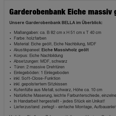
Garderobenbank Eiche massiv ge
Unsere Garderobenbank BELLA im Überblick:
Maßangaben: ca. B 82 cm x H 51 cm x T 40 cm
Farbe: holzfarben
Material: Eiche geölt, Eiche Nachbilung, MDF
Eiche Massivholz geölt
Akustikpaneel:
Korpus: Eiche Nachbildung
Absetzungen: MDF, schwarz
Türen: 2 massive Drehtüren
Einlegeböden: 1 Einlegeboden
inkl. Soft-Close-Funktion
inkl. gepolstertem Sitzkissen
Kufenfüße aus Metall, schwarz, Höhe ca. 10 cm
Natürliche Maserung, leichte Farbunterschiede, einzel
In Handarbeit hergestellt - jedes Stück ein Unikat!
Lieferzustand: zerlegt - einfache Montage, Aufbauanlei