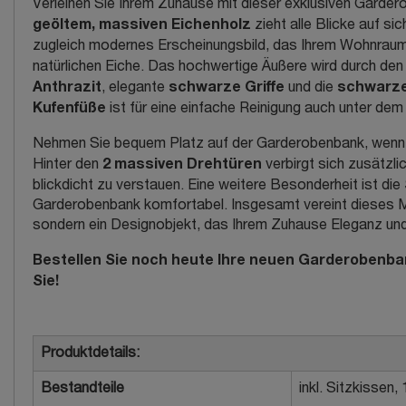
Verleihen Sie Ihrem Zuhause mit dieser exklusiven Garderob
geöltem, massiven Eichenholz
zieht alle Blicke auf si
zugleich modernes Erscheinungsbild, das Ihrem Wohnraum
natürlichen Eiche. Das hochwertige Äußere wird durch den
Anthrazit
schwarze Griffe
schwarze
, elegante
und die
Kufenfüße
ist für eine einfache Reinigung auch unter de
Nehmen Sie bequem Platz auf der Garderobenbank, wenn Si
2 massiven Drehtüren
Hinter den
verbirgt sich zusätzl
blickdicht zu verstauen. Eine weitere Besonderheit ist die
Garderobenbank komfortabel. Insgesamt vereint dieses Möb
sondern ein Designobjekt, das Ihrem Zuhause Eleganz und S
Bestellen Sie noch heute Ihre neuen Garderobenban
Sie!
Produktdetails:
Bestandteile
inkl. Sitzkissen,