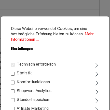
Diese Website verwendet Cookies, um eine
bestmögliche Erfahrung bieten zu können.
Mehr
Informationen ...
Einstellungen
 Soft-Close-Funktion
ur Reinigung am besten ein fusselfreies Baumwolltuch,
Technisch erforderlich
 stärkeren Verschmutzungen auch leicht mit warmem,
feuchten können. Achten Sie hierbei darauf, nicht zu
Statistik
 gar fettlösende Mittel zu verwenden, da Sie ansonsten
Komfortfunktionen
chutzschicht des Holzes beschädigen könnten. Geöltes
lmäßig mit speziellem Holzöl gepflegt werden, um die
Shopware Analytics
hützen und die natürliche Farbe und Struktur des
Standort speichern
ren. Tragen Sie das Holzöl mit einem weichen Tuch
die saubere, trockene Oberfläche auf. Lassen Sie das
Affiliate Marketing