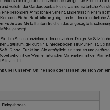
enbank ein elegantes und zeitloses Design. Die Front ist ein ec
ch und verleiht der Garderobenbank eine warme, natürliche Ausstra
sch
 eine besondere Atmosphäre verleiht. Eingefasst in einem
Eiche Nachbildung
 Korpus in
abgerundet, der die natürliche Ä
n Füße aus Metall
unterstreichen das angesagte Erscheinun
m Möbel gesorgt.
e Ihre Schuhe anziehen, oder ausziehen. Die große Sitzfläche
1 Einlegeboden
icher Stauraum, der durch
strukturiert ist. So h
Soft-Close-Funktion
. Sie ermöglicht ein sanftes und geräus
el gekonnt die Wärme natürlicher Materialien mit der Klarheit 
til verleiht.
k über unseren Onlineshop oder lassen Sie sich von ein
 1 Einlegeboden