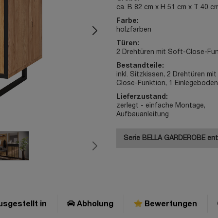
ca. B 82 cm x H 51 cm x T 40 c
Farbe:
holzfarben
Türen:
2 Drehtüren mit Soft-Close-Fu
Bestandteile:
inkl. Sitzkissen, 2 Drehtüren mit
Close-Funktion, 1 Einlegeboden
Lieferzustand:
zerlegt - einfache Montage,
Aufbauanleitung
Serie BELLA GARDEROBE en
sgestellt in
Abholung
Bewertungen