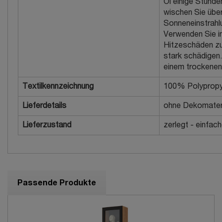
Öl einige Stunde
wischen Sie übe
Sonneneinstrahl
Verwenden Sie i
Hitzeschäden z
stark schädigen.
einem trockenen
Textilkennzeichnung
100% Polypropy
Lieferdetails
ohne Dekomater
Lieferzustand
zerlegt - einfac
Passende Produkte