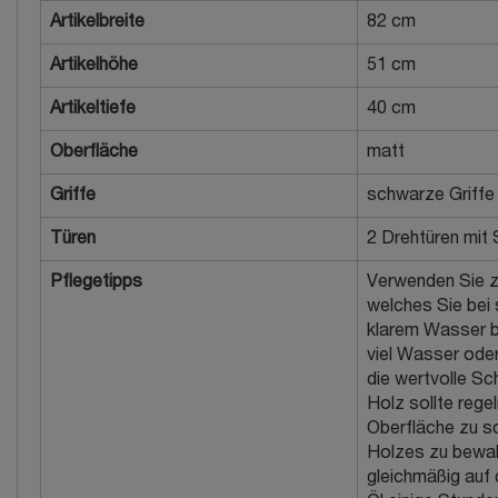
Artikelbreite
82 cm
Artikelhöhe
51 cm
Artikeltiefe
40 cm
Oberfläche
matt
Griffe
schwarze Griffe
Türen
2 Drehtüren mit
Pflegetipps
Verwenden Sie z
welches Sie bei
klarem Wasser be
viel Wasser oder
die wertvolle S
Holz sollte rege
Oberfläche zu sc
Holzes zu bewah
gleichmäßig auf 