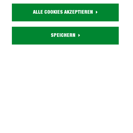
Farbe:
ALLE COOKIES AKZEPTIEREN
weiß
Holzdekor:
Eiche
Eigenschaften:
SPEICHERN
2 Drehtüren, 2 Einlegeböden, 1 Türklappe
Besonderheiten:
knopfförmige, gebüstete Metallgriffe
Lieferzustand:
zerlegt - einfache Montage, Aufbauanleitung
Serie ILOPPA entdecken
Beschreibung
Highboard im Landhausstil 136 cm mit 2 Drehtüren -
ILOPPAFreundlich eingerichtet mit der Möbel Serie
ILOPPA! Die Möbelserie…
Mehr