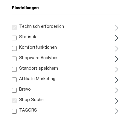
Einstellungen
Technisch erforderlich
299,
99
Statistik
Komfortfunktionen
inkl. MwSt. / zzgl. Versand
Shopware Analytics
Standort speichern
Liefergebiet prüfen:
Prüfen
Affiliate Marketing
Brevo
In den Warenkorb
Shop Suche
TAGGRS
Artikel. Nr.:
0629006707
Größe:
ca. B 115 cm x H 136 cm x T 44 cm