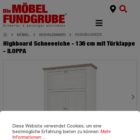
MÖBEL
WOHNZIMMER
HIGHBOARDS
Highboard Schneeeiche - 136 cm mit Türklappe
- ILOPPA
Diese Website verwendet Cookies, um eine
bestmögliche Erfahrung bieten zu können.
Mehr
Informationen ...