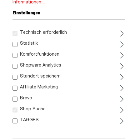
Informationen ...
Einstellungen
Technisch erforderlich
999,
99
Statistik
Komfortfunktionen
inkl. MwSt. / zzgl. Versand
Shopware Analytics
Liefergebiet prüfen:
Standort speichern
Prüfen
Affiliate Marketing
Brevo
In den Warenkorb
Shop Suche
Marke:
TAGGRS
Artikel. Nr.:
0459012809