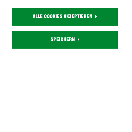
Größe:
ca. B 150 cm x H 160 cm x T 45 cm
ALLE COOKIES AKZEPTIEREN
Farbe:
holzfarben
Massivholz:
SPEICHERN
Mango
Eigenschaften:
Gewicht ca. 117 kg, 4 Rolltüren, 3 Schubladen, 2 offene Fächer,
5 Einlegeböden
Besonderheiten:
Türapplikationen aus Gusseisen, Beschläge und Schienen aus
Eisen
Lieferzustand:
montiert - auspacken, aufstellen, fertig
Serie EMANUEL entdecken