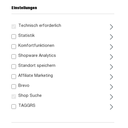
Einstellungen
Technisch erforderlich
299,
99
Statistik
Komfortfunktionen
inkl. MwSt. / zzgl. Versand
Shopware Analytics
Liefergebiet prüfen:
Standort speichern
Prüfen
Affiliate Marketing
Brevo
In den Warenkorb
Shop Suche
TAGGRS
Artikel Nr.:
0124010104
Größe:
ca. B 159 cm x H 197 cm x T 54 cm