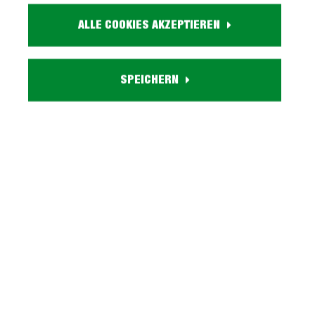
Größe:
ALLE COOKIES AKZEPTIEREN
ca. B 90 cm x H 90 cm x T 40 cm
Farbe:
beige-kaschmir
Eigenschaften:
SPEICHERN
2 Drehtüren, 2 verstellbare Einlegeböden
Lieferzustand:
zerlegt - einfache Montage, Aufbauanleitung
Serie LINZ entdecken
Beschreibung
Kommode Beige-Kaschmir mit 2 Drehtüren 90 x 40
cm - LINZ Ordnung war nie schöner - Kommode LINZ!
Die Kommode LINZ begeister…
Mehr