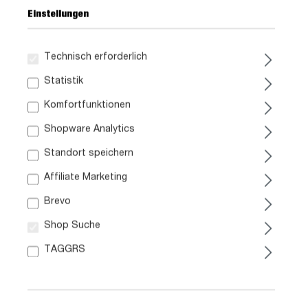
Einstellungen
Technisch erforderlich
109,
99
Statistik
Komfortfunktionen
inkl. MwSt. / zzgl. Versand
Shopware Analytics
Standort speichern
Ausführung
Affiliate Marketing
Liefergebiet prüfen:
Brevo
Prüfen
Shop Suche
In den Warenkorb
TAGGRS
Artikel Nr.:
0798012301