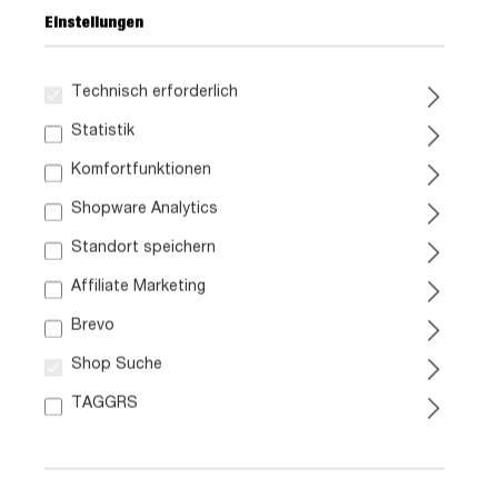
Einstellungen
Technisch erforderlich
269,
99
Statistik
Komfortfunktionen
inkl. MwSt. / zzgl. Versand
Shopware Analytics
Standort speichern
Ausführung
Affiliate Marketing
Liefergebiet prüfen:
Brevo
Prüfen
Shop Suche
In den Warenkorb
TAGGRS
Artikel Nr.:
0798012303