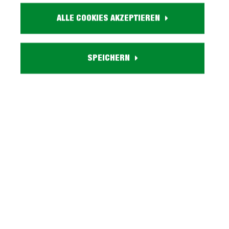
Größe:
ALLE COOKIES AKZEPTIEREN
ca. B 180 cm x H 90 cm x T 40 cm
Farbe:
beige-kaschmir
Eigenschaften:
SPEICHERN
2 Drehtüren, 4 Schubladen, 2 verstellbare Einlegeböden
Lieferzustand:
zerlegt - einfache Montage, Aufbauanleitung
Serie LINZ entdecken
Beschreibung
Sideboard Beige-Kaschmir mit 2 Drehtüren 180 x 40
cm - LINZ Ordnung war nie schöner - Sideboard LINZ!
Das Sideboard LINZ be…
Mehr