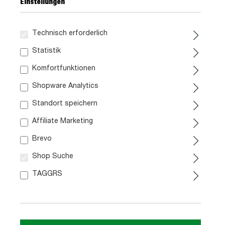
Einstellungen
Technisch erforderlich
Statistik
Komfortfunktionen
Shopware Analytics
A
A
Standort speichern
E
F
G
G
Geschirrspüler
Kühlschrank
Affiliate Marketing
Datenblatt
Datenblatt
Brevo
A
D
Shop Suche
Elektroherd
Dunstabzugshaube
Datenblatt
TAGGRS
2699,-
inkl. MwSt.