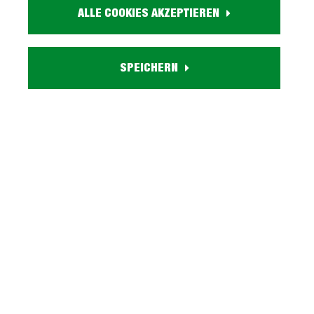
ALLE COOKIES AKZEPTIEREN
Kostenlosen Beratungs-
Termin vereinbaren
SPEICHERN
Artikel. Nr.:
3000095400
Marke:
EXPRESS
Herstellungsland:
Made in Germany
Stilrichtung:
Modern
Größe:
280 cm
Farbe:
Beton hell Nachbildung
Ausstattung:
inkl. Elektrogeräte
Front: