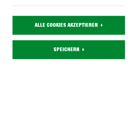
59,
99
ALLE COOKIES AKZEPTIEREN
inkl. MwSt. / zzgl. Versand
Ausführung
SPEICHERN
Liefergebiet prüfen:
Prüfen
In den Warenkorb
Artikel. Nr.:
1023005900
Größe:
ca. B 50 cm x H 101 cm x T 57 cm
Farbe:
anthrazit