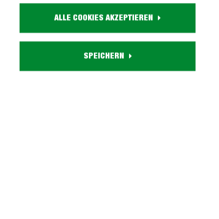
Farbe:
ALLE COOKIES AKZEPTIEREN
holzfarben
Holzdekor:
Kastanie
SPEICHERN
Eigenschaften:
2 Drehtüren, 2 Schubladen, 2 Einlegeböden, 8 Flaschenfächer
Lieferzustand:
zerlegt - einfache Montage, Aufbauanleitung
Serie RAPALLO entdecken
Beschreibung
Sideboard Kastanie Breslau mit 8 Flaschenfächer -
RAPALLO Bereichern Sie Ihr Zuhause - mit unserem
Sidboard RAPALLO!Unser Si…
Mehr