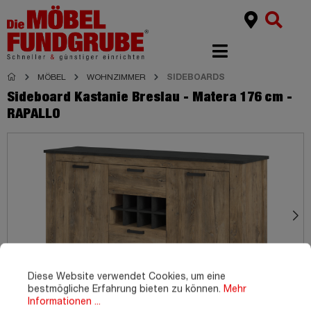
MÖBEL
WOHNZIMMER
SIDEBOARDS
Sideboard Kastanie Breslau - Matera 176 cm -
RAPALLO
Diese Website verwendet Cookies, um eine
bestmögliche Erfahrung bieten zu können.
Mehr
Informationen ...