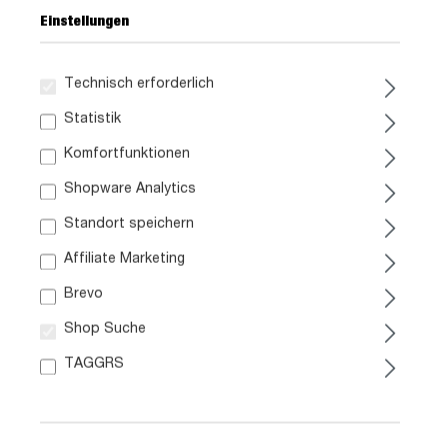
Einstellungen
Technisch erforderlich
269,
99
Statistik
Komfortfunktionen
inkl. MwSt. / zzgl. Versand
Shopware Analytics
Standort speichern
Liefergebiet prüfen:
Prüfen
Affiliate Marketing
Brevo
In den Warenkorb
Shop Suche
TAGGRS
Artikel. Nr.:
1028002501
Größe:
ca. B 176 cm x H 89 cm x T 46 cm