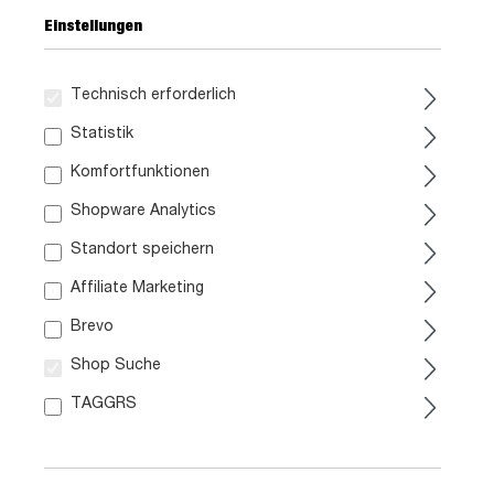
Einstellungen
Technisch erforderlich
239,
99
Statistik
Komfortfunktionen
inkl. MwSt. / zzgl. Versand
Shopware Analytics
Standort speichern
Liefergebiet prüfen:
Prüfen
Affiliate Marketing
Brevo
In den Warenkorb
Shop Suche
TAGGRS
Artikel. Nr.:
1028002506
Größe:
ca. B 74 cm x H 191 cm x T 39 cm