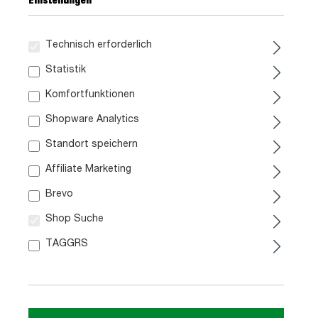
Einstellungen
Technisch erforderlich
169,
99
Statistik
Komfortfunktionen
inkl. MwSt. / zzgl. Versand
Shopware Analytics
Standort speichern
Paketversand
7,95 €
in ca. 3-5 Werktagen
Affiliate Marketing
Brevo
In den Warenkorb
Shop Suche
Artikel Nr.:
TAGGRS
1061001400
Größe:
ca. B 160 cm x H 50 cm x T 40 cm
Farbe: