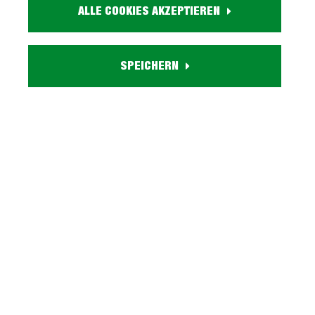
holzfarben
ALLE COOKIES AKZEPTIEREN
Holzdekor:
Eiche
Eigenschaften:
SPEICHERN
inkl. 2 Türen, 2 offene Fächer, 1 Glaseinlegeboden, 2
Kabeldurchführungen
Lieferzustand:
zerlegt - einfache Montage, Aufbauanleitung
Beschreibung
TV-Lowboard Eiche Dekor 160 cm - mit
Kabeldurchführung - ELVAR Markantes Design trifft
auf natürliche Eleganz - das TV-Lowbo…
Mehr
Tiefpreisgarantie