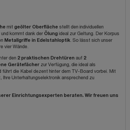
che
geölter Oberfläche
mit
stellt den individuellen
Ölung
or und kommt dank der
ideal zur Geltung. Der Korpus
Metallgriffe in Edelstahloptik
ten
. So lässt sich unser
re vier Wände.
2 praktischen Drehtüren
2
inter den
auf
fene Gerätefächer
zur Verfügung, die ideal als
 führt die Kabel dezent hinter dem TV-Board vorbei. Mit
 Ihre Unterhaltungselektronik ansprechend zu
erer Einrichtungsexperten beraten. Wir freuen uns