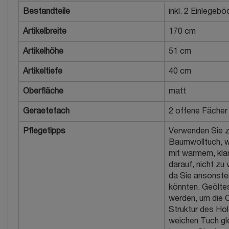
Bestandteile
inkl. 2 Einlegeb
Artikelbreite
170 cm
Artikelhöhe
51 cm
Artikeltiefe
40 cm
Oberfläche
matt
Geraetefach
2 offene Fächer
Pflegetipps
Verwenden Sie zu
Baumwolltuch, w
mit warmem, kla
darauf, nicht zu
da Sie ansonste
könnten. Geöltes
werden, um die O
Struktur des Ho
weichen Tuch gle