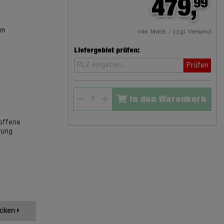
479,
99
cm
inkl. MwSt. / zzgl. Versand
Liefergebiet prüfen:
Prüfen
In den Warenkorb
 offene
rung
ecken