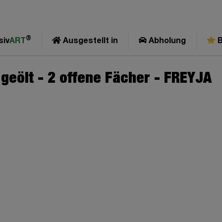
®
siv
ART
Ausgestellt in
Abholung
B
geölt - 2 offene Fächer - FREYJA