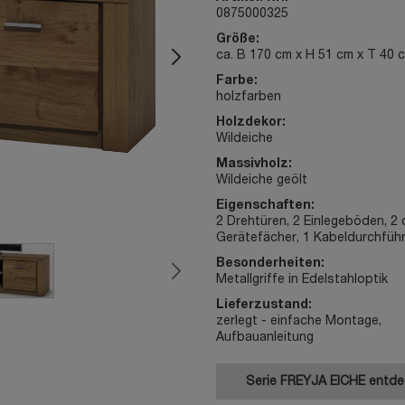
0875000325
Größe:
ca. B 170 cm x H 51 cm x T 40 
Farbe:
holzfarben
Holzdekor:
Wildeiche
Massivholz:
Wildeiche geölt
Eigenschaften:
2 Drehtüren, 2 Einlegeböden, 2
Gerätefächer, 1 Kabeldurchfüh
Besonderheiten:
Metallgriffe in Edelstahloptik
Lieferzustand:
zerlegt - einfache Montage,
Aufbauanleitung
Serie FREYJA EICHE entd