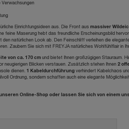
ne Verwachsungen
tung
massiver Wildei
rliche Einrichtungsideen aus. Die Front aus
Eine feine Maserung hebt das freundliche Erscheinungsbild herv
t den natürlichen Look ab. Den Feinschliff verleihen die elegan
ren. Zaubern Sie sich mit FREYJA natürliches Wohlfühlflair in Ih
ite von ca. 170 cm
und bietet Ihnen großzügigen Stauraum. H
2 of
or neugierigen Blicken verstauen. Zusätzlich stehen Ihnen
1 Kabeldurchführung
nsole dienen.
verhindert Kabelchaos und
oll Ordnung, sondern schaffen auch eine elegante Möglichkeit,
nseren Online-Shop oder lassen Sie sich von einem uns