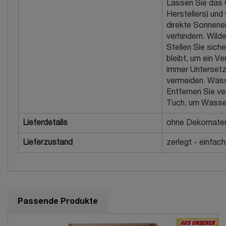
Lassen Sie das Ö
Herstellers) und
direkte Sonnene
verhindern. Wil
Stellen Sie sich
bleibt, um ein V
immer Untersetz
vermeiden. Wass
Entfernen Sie ve
Tuch, um Wasser
Lieferdetails
ohne Dekomateri
Lieferzustand
zerlegt - einfac
Passende Produkte
AUS UNSERER