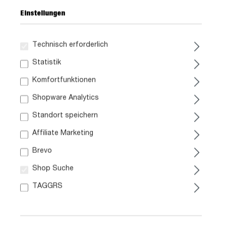
Einstellungen
Technisch erforderlich
199,
99
Statistik
Komfortfunktionen
inkl. MwSt. / zzgl. Versand
Shopware Analytics
Standort speichern
Liefergebiet prüfen:
Prüfen
Affiliate Marketing
Brevo
In den Warenkorb
Shop Suche
TAGGRS
Artikel. Nr.:
1028003700
Größe:
ca. B 160 cm x H 63 cm x T 40 cm