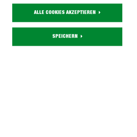
Farbe:
ALLE COOKIES AKZEPTIEREN
weiß
Holzdekor:
Catania Eiche
Eigenschaften:
SPEICHERN
1 Drehtür, 1 Einlegeboden, 2 Schubladen
Besonderheiten:
inkl. Soft-Close-Funktion
Lieferzustand:
zerlegt - einfache Montage, Aufbauanleitung
Serie NOVENA entdecken
Beschreibung
TV - Lowboard alpinweiß mit Soft-Close-Funktion -
NOVENAEin neues Highlight in Ihren vier Wänden -
unser TV-Lowboard NOVENA!…
Mehr