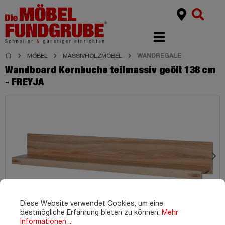
MÖBEL
MASSIVHOLZMÖBEL
WANDREGALE
Wandboard Kernbuche teilmassiv geölt 138 cm
- FREYJA
Diese Website verwendet Cookies, um eine
bestmögliche Erfahrung bieten zu können.
Mehr
Informationen ...