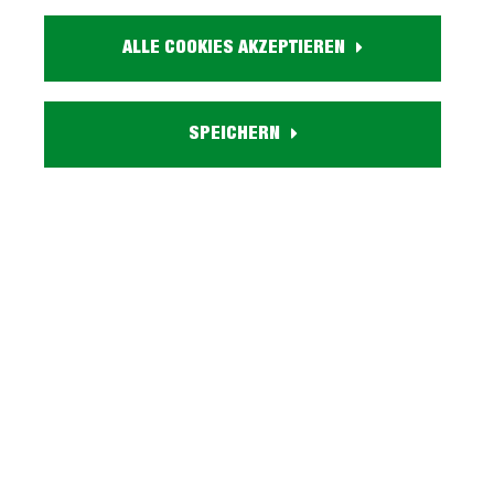
Größe:
ALLE COOKIES AKZEPTIEREN
ca. B 138 cm x H 20 cm x T 20 cm
Farbe:
holzfarben
Massivholz:
SPEICHERN
Kernbuche geölt
Lieferzustand:
zerlegt - einfache Montage, Aufbauanleitung
Serie FREYJA BUCHE entdecken
Beschreibung
Wandboard mit Ablagefläche - Kernbuche teilmassiv
- FREYJA Schaffen Sie sich einen natürlichen
Wohnraum für Ihr Zuhause! Die…
Mehr