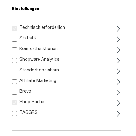
Einstellungen
Technisch erforderlich
189,
99
Statistik
Komfortfunktionen
inkl. MwSt. / zzgl. Versand
Shopware Analytics
Liefergebiet prüfen:
Standort speichern
Prüfen
Affiliate Marketing
Brevo
In den Warenkorb
Shop Suche
TAGGRS
Marke:
Artikel. Nr.:
0875000309