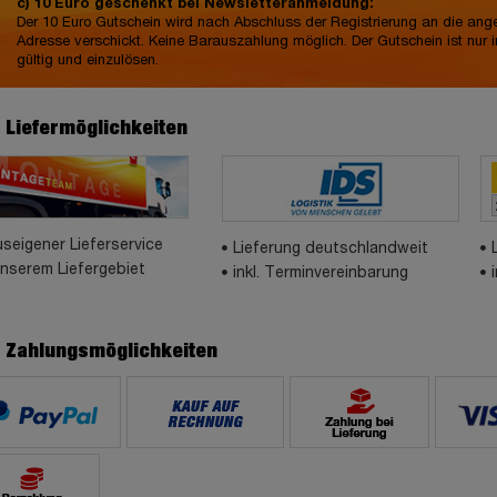
c) 10 Euro geschenkt bei Newsletteranmeldung:
Der 10 Euro Gutschein wird nach Abschluss der Registrierung an die an
Adresse verschickt. Keine Barauszahlung möglich. Der Gutschein ist nur 
gültig und einzulösen.
e Liefermöglichkeiten
seigener Lieferservice
Lieferung deutschlandweit
unserem Liefergebiet
inkl. Terminvereinbarung
e Zahlungsmöglichkeiten