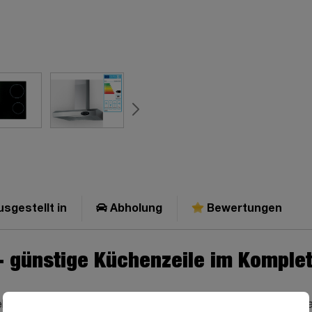
sgestellt in
Abholung
Bewertungen
 günstige Küchenzeile im Komplet
uellen Farbgestaltung zum Tiefpreis Ihrer Möbelfundgrube. Die 