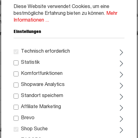
latte in Eiche Montreal Nachbildung entsteht ein harmonisches
Diese Website verwendet Cookies, um eine
bestmögliche Erfahrung bieten zu können.
Mehr
lche mit durchdachten Funktionen die Zubereitung der Lieblingsg
Informationen ...
ntie
auf sämtliche Elektrogeräte enthalten.
Einstellungen
er Küchenspezialisten und entdecken Sie weitere Planungsmögli
Technisch erforderlich
Statistik
Komfortfunktionen
Shopware Analytics
Standort speichern
Affiliate Marketing
Brevo
Shop Suche
Nachbildung