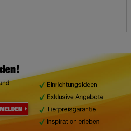
lden!
 und
Einrichtungsideen
Exklusive Angebote
NMELDEN
Tiefpreisgarantie
Inspiration erleben