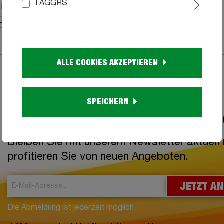
TAGGRS
1FDD
XD
ALLE COOKIES AKZEPTIEREN
SPEICHERN
Jetzt zum Newsletter anme
Bleiben Sie mit unserem Newsletter aktuell
profitieren Sie von neuen Angeboten.
JETZT A
Die
Abmeldung
ist jederzeit möglich.