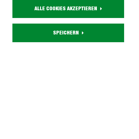
2599,-
ALLE COOKIES AKZEPTIEREN
inkl. MwSt.
SPEICHERN
Kostenlosen Beratungs-
Termin vereinbaren
Artikel. Nr.:
3000092600
Marke:
EXPRESS
Herstellungsland:
Made in Germany
Stilrichtung:
Klassisch
Größe:
280
Farbe: