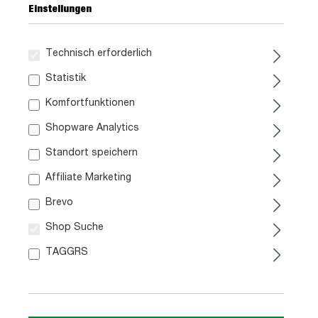
Einstellungen
Technisch erforderlich
Statistik
Komfortfunktionen
Shopware Analytics
Standort speichern
Affiliate Marketing
Brevo
A
F
A
Shop Suche
G
Kühlschrank
Elektroherd
TAGGRS
Datenblatt
Datenblatt
A
D
E
G
Dunstabzugshaube
Geschirrspüler