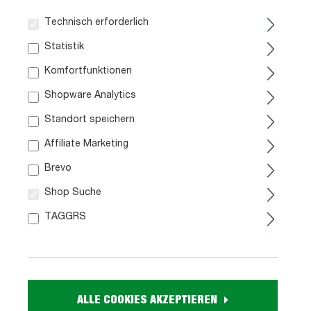
Sofort verfügbar
Sofort verfügbar
Technisch erforderlich
Statistik
Komfortfunktionen
Shopware Analytics
Standort speichern
Affiliate Marketing
Brevo
Schuhschrank hellgrau 109
Schuhschrank beige 75 x
x 192 cm 6-türig - ALICE
192 cm 2-türig - ALICE
Shop Suche
SPRINGS
SPRINGS
TAGGRS
359,
259,
99
99
Sofort verfügbar
Sofort verfügbar
ALLE COOKIES AKZEPTIEREN