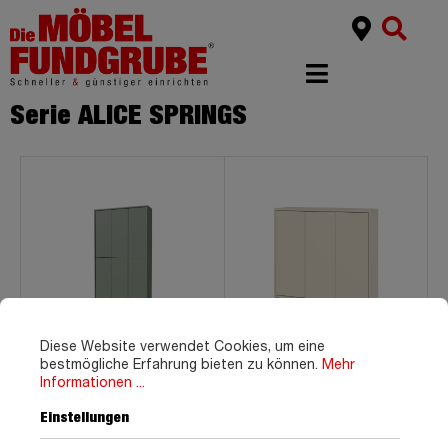
Serie ALICE SPRINGS
Diese Website verwendet Cookies, um eine
bestmögliche Erfahrung bieten zu können.
Mehr
Schuhschrank grün 109 x
Schuhschrank beige 109 x
192 cm 6-türig - ALICE
99 cm 3-türig - ALICE
Informationen ...
SPRINGS
SPRINGS
Einstellungen
359,
199,
99
99