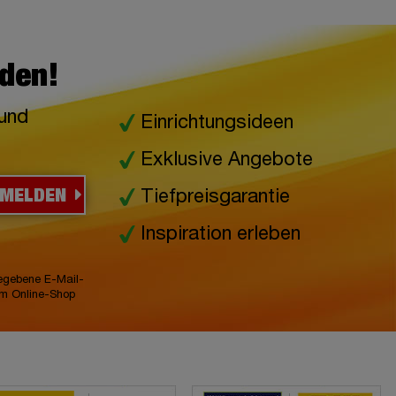
lden!
 und
Einrichtungsideen
Exklusive Angebote
NMELDEN
Tiefpreisgarantie
Inspiration erleben
gegebene E-Mail-
im Online-Shop