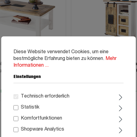
Diese Website verwendet Cookies, um eine
bestmögliche Erfahrung bieten zu können.
Mehr
ch Massivholz weiß Mango
Sideboard mit 1 Rolltür M
Informationen ...
 x 70 cm - EMANUEL
weiß 75 cm - EMA
Einstellungen
99
99
399,
449,
Sofort verfügbar
Sofort verfügbar
Technisch erforderlich
Statistik
Komfortfunktionen
Shopware Analytics