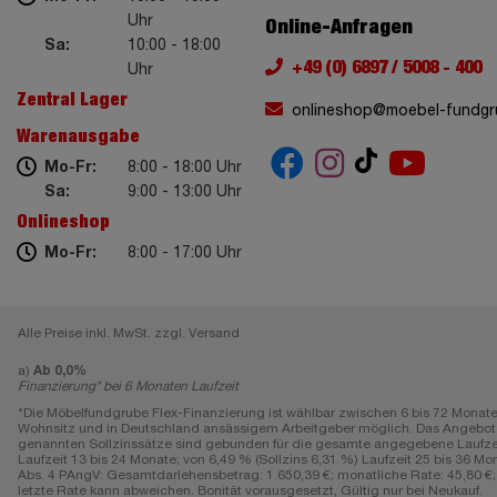
Uhr
Online-Anfragen
Sa:
10:00 - 18:00
+49 (0) 6897 / 5008 - 400
Uhr
Zentral Lager
onlineshop@moebel-fundgr
Warenausgabe
Mo-Fr:
8:00 - 18:00 Uhr
Sa:
9:00 - 13:00 Uhr
Onlineshop
Mo-Fr:
8:00 - 17:00 Uhr
Alle Preise inkl. MwSt. zzgl. Versand
a)
Ab 0,0%
Finanzierung* bei 6 Monaten Laufzeit
*Die Möbelfundgrube Flex-Finanzierung ist wählbar zwischen 6 bis 72 Monate
Wohnsitz und in Deutschland ansässigem Arbeitgeber möglich. Das Angebot gi
genannten Sollzinssätze sind gebunden für die gesamte angegebene Laufzeit, e
Laufzeit 13 bis 24 Monate; von 6,49 % (Sollzins 6,31 %) Laufzeit 25 bis 36 Mon
Abs. 4 PAngV: Gesamtdarlehensbetrag: 1.650,39 €; monatliche Rate: 45,80 €; L
letzte Rate kann abweichen. Bonität vorausgesetzt, Gültig nur bei Neukauf.