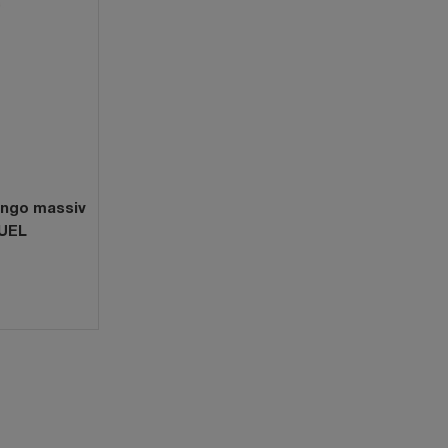
ango massiv
NUEL