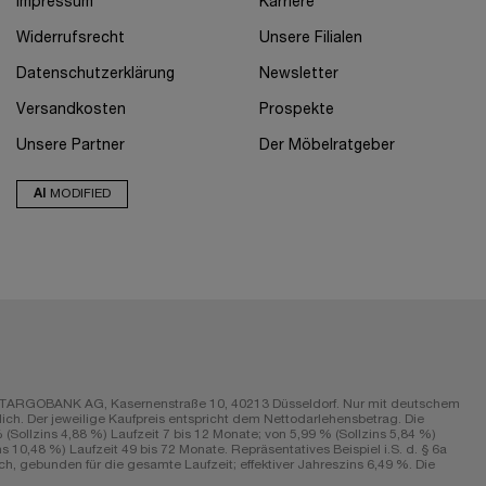
Impressum
Karriere
Widerrufsrecht
Unsere Filialen
Datenschutzerklärung
Newsletter
Versandkosten
Prospekte
Unsere Partner
Der Möbelratgeber
AI
MODIFIED
r die TARGOBANK AG, Kasernenstraße 10, 40213 Düsseldorf. Nur mit deutschem
ch. Der jeweilige Kaufpreis entspricht dem Nettodarlehensbetrag. Die
Sollzins 4,88 %) Laufzeit 7 bis 12 Monate; von 5,99 % (Sollzins 5,84 %)
s 10,48 %) Laufzeit 49 bis 72 Monate. Repräsentatives Beispiel i.S. d. § 6a
h, gebunden für die gesamte Laufzeit; effektiver Jahreszins 6,49 %. Die