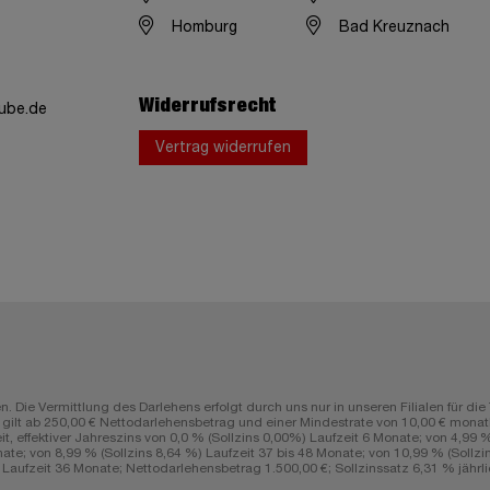
Homburg
Bad Kreuznach
Widerrufsrecht
ube.de
Vertrag widerrufen
n. Die Vermittlung des Darlehens erfolgt durch uns nur in unseren Filialen fü
lt ab 250,00 € Nettodarlehensbetrag und einer Mindestrate von 10,00 € monatli
ffektiver Jahreszins von 0,0 % (Sollzins 0,00%) Laufzeit 6 Monate; von 4,99 % (
ate; von 8,99 % (Sollzins 8,64 %) Laufzeit 37 bis 48 Monate; von 10,99 % (Sollzin
aufzeit 36 Monate; Nettodarlehensbetrag 1.500,00 €; Sollzinssatz 6,31 % jährlic