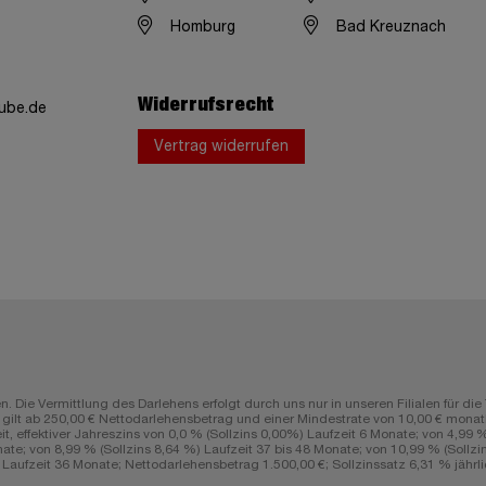
Homburg
Bad Kreuznach
Widerrufsrecht
ube.de
Vertrag widerrufen
n. Die Vermittlung des Darlehens erfolgt durch uns nur in unseren Filialen fü
lt ab 250,00 € Nettodarlehensbetrag und einer Mindestrate von 10,00 € monatli
ffektiver Jahreszins von 0,0 % (Sollzins 0,00%) Laufzeit 6 Monate; von 4,99 % (
ate; von 8,99 % (Sollzins 8,64 %) Laufzeit 37 bis 48 Monate; von 10,99 % (Sollzin
aufzeit 36 Monate; Nettodarlehensbetrag 1.500,00 €; Sollzinssatz 6,31 % jährlic