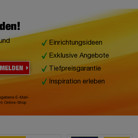
lden!
 und
Einrichtungsideen
Exklusive Angebote
NMELDEN
Tiefpreisgarantie
Inspiration erleben
gegebene E-Mail-
im Online-Shop