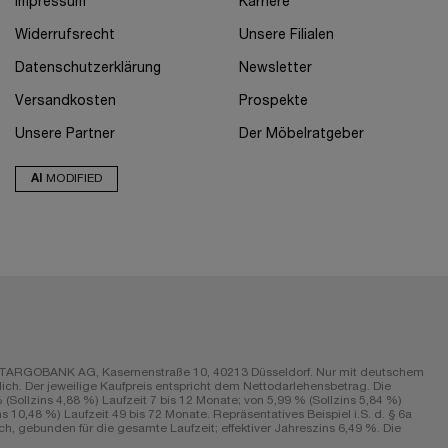
Impressum
Karriere
Widerrufsrecht
Unsere Filialen
Datenschutzerklärung
Newsletter
Versandkosten
Prospekte
Unsere Partner
Der Möbelratgeber
AI
MODIFIED
r die TARGOBANK AG, Kasernenstraße 10, 40213 Düsseldorf. Nur mit deutschem
ch. Der jeweilige Kaufpreis entspricht dem Nettodarlehensbetrag. Die
Sollzins 4,88 %) Laufzeit 7 bis 12 Monate; von 5,99 % (Sollzins 5,84 %)
s 10,48 %) Laufzeit 49 bis 72 Monate. Repräsentatives Beispiel i.S. d. § 6a
h, gebunden für die gesamte Laufzeit; effektiver Jahreszins 6,49 %. Die