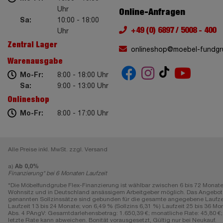
Uhr
Online-Anfragen
Sa:
10:00 - 18:00
+49 (0) 6897 / 5008 - 400
Uhr
Zentral Lager
onlineshop@moebel-fundgr
Warenausgabe
Mo-Fr:
8:00 - 18:00 Uhr
Sa:
9:00 - 13:00 Uhr
Onlineshop
Mo-Fr:
8:00 - 17:00 Uhr
Alle Preise inkl. MwSt. zzgl. Versand
a)
Ab 0,0%
Finanzierung* bei 6 Monaten Laufzeit
*Die Möbelfundgrube Flex-Finanzierung ist wählbar zwischen 6 bis 72 Monate
Wohnsitz und in Deutschland ansässigem Arbeitgeber möglich. Das Angebot gi
genannten Sollzinssätze sind gebunden für die gesamte angegebene Laufzeit, e
Laufzeit 13 bis 24 Monate; von 6,49 % (Sollzins 6,31 %) Laufzeit 25 bis 36 Mon
Abs. 4 PAngV: Gesamtdarlehensbetrag: 1.650,39 €; monatliche Rate: 45,80 €; L
letzte Rate kann abweichen. Bonität vorausgesetzt, Gültig nur bei Neukauf.