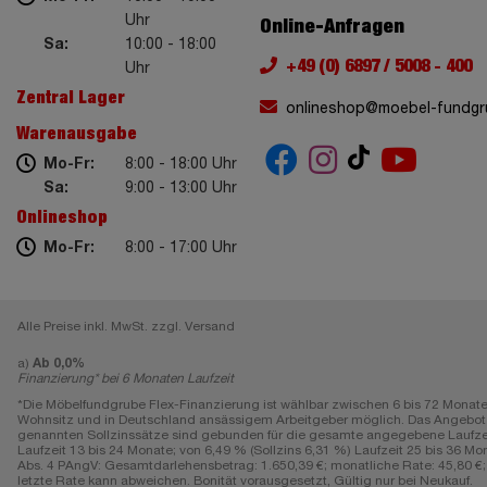
Uhr
Online-Anfragen
Sa:
10:00 - 18:00
+49 (0) 6897 / 5008 - 400
Uhr
Zentral Lager
onlineshop@moebel-fundgr
Warenausgabe
Mo-Fr:
8:00 - 18:00 Uhr
Sa:
9:00 - 13:00 Uhr
Onlineshop
Mo-Fr:
8:00 - 17:00 Uhr
Alle Preise inkl. MwSt. zzgl. Versand
a)
Ab 0,0%
Finanzierung* bei 6 Monaten Laufzeit
*Die Möbelfundgrube Flex-Finanzierung ist wählbar zwischen 6 bis 72 Monate
Wohnsitz und in Deutschland ansässigem Arbeitgeber möglich. Das Angebot gi
genannten Sollzinssätze sind gebunden für die gesamte angegebene Laufzeit, e
Laufzeit 13 bis 24 Monate; von 6,49 % (Sollzins 6,31 %) Laufzeit 25 bis 36 Mon
Abs. 4 PAngV: Gesamtdarlehensbetrag: 1.650,39 €; monatliche Rate: 45,80 €; L
letzte Rate kann abweichen. Bonität vorausgesetzt, Gültig nur bei Neukauf.