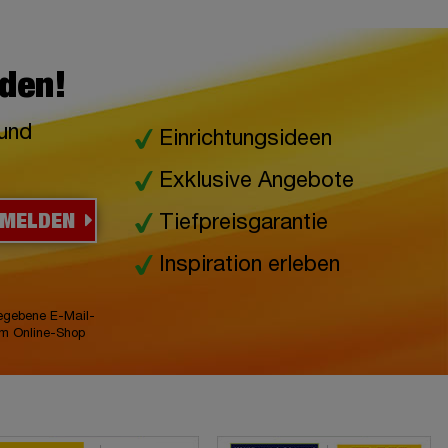
lden!
 und
Einrichtungsideen
Exklusive Angebote
NMELDEN
Tiefpreisgarantie
Inspiration erleben
gegebene E-Mail-
im Online-Shop