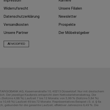
Impressum
Karriere
Widerrufsrecht
Unsere Filialen
Datenschutzerklärung
Newsletter
Versandkosten
Prospekte
Unsere Partner
Der Möbelratgeber
AI
MODIFIED
r die TARGOBANK AG, Kasernenstraße 10, 40213 Düsseldorf. Nur mit deutschem
ch. Der jeweilige Kaufpreis entspricht dem Nettodarlehensbetrag. Die
Sollzins 4,88 %) Laufzeit 7 bis 12 Monate; von 5,99 % (Sollzins 5,84 %)
s 10,48 %) Laufzeit 49 bis 72 Monate. Repräsentatives Beispiel i.S. d. § 6a
h, gebunden für die gesamte Laufzeit; effektiver Jahreszins 6,49 %. Die