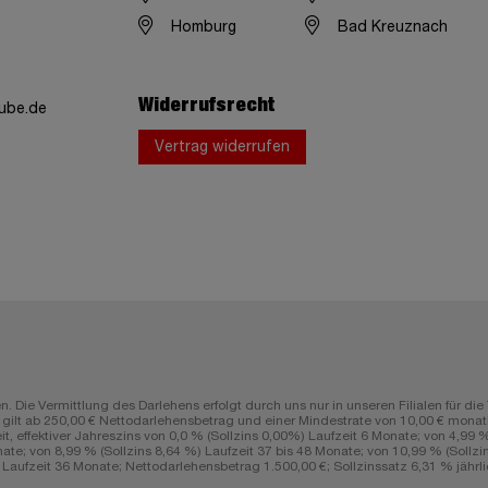
Homburg
Bad Kreuznach
Widerrufsrecht
ube.de
Vertrag widerrufen
n. Die Vermittlung des Darlehens erfolgt durch uns nur in unseren Filialen fü
lt ab 250,00 € Nettodarlehensbetrag und einer Mindestrate von 10,00 € monatli
ffektiver Jahreszins von 0,0 % (Sollzins 0,00%) Laufzeit 6 Monate; von 4,99 % (
ate; von 8,99 % (Sollzins 8,64 %) Laufzeit 37 bis 48 Monate; von 10,99 % (Sollzin
aufzeit 36 Monate; Nettodarlehensbetrag 1.500,00 €; Sollzinssatz 6,31 % jährlic