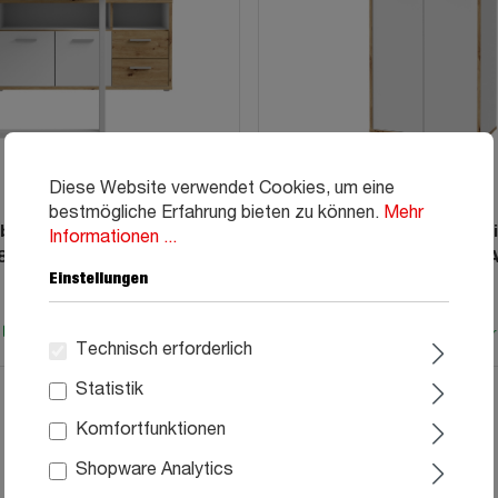
Diese Website verwendet Cookies, um eine
bestmögliche Erfahrung bieten zu können.
Mehr
btisch Artisan Eiche - weiß
Kommode weiß - Artisan Ei
Informationen ...
82 cm - KEFLAVIK
cm 2-türig - KEFL
Einstellungen
99
99
339,
149,
Sofort verfügbar
Sofort verfügbar
Technisch erforderlich
Statistik
Komfortfunktionen
Shopware Analytics