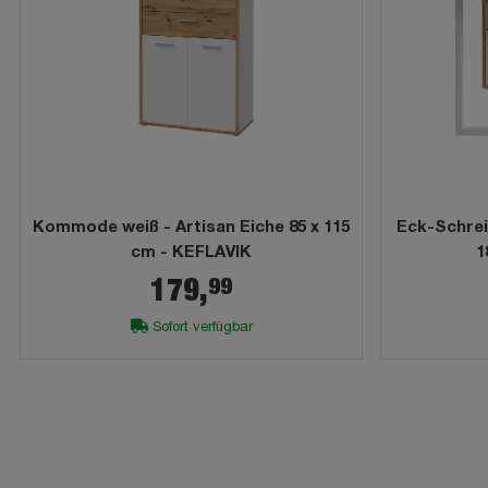
Kommode weiß - Artisan Eiche 85 x 115
Eck-Schrei
cm - KEFLAVIK
1
99
179,
Sofort verfügbar