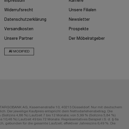
Impressum
Karriere
Widerrufsrecht
Unsere Filialen
Datenschutzerklärung
Newsletter
Versandkosten
Prospekte
Unsere Partner
Der Möbelratgeber
AI
MODIFIED
r die TARGOBANK AG, Kasernenstraße 10, 40213 Düsseldorf. Nur mit deutschem
ch. Der jeweilige Kaufpreis entspricht dem Nettodarlehensbetrag. Die
Sollzins 4,88 %) Laufzeit 7 bis 12 Monate; von 5,99 % (Sollzins 5,84 %)
s 10,48 %) Laufzeit 49 bis 72 Monate. Repräsentatives Beispiel i.S. d. § 6a
h, gebunden für die gesamte Laufzeit; effektiver Jahreszins 6,49 %. Die