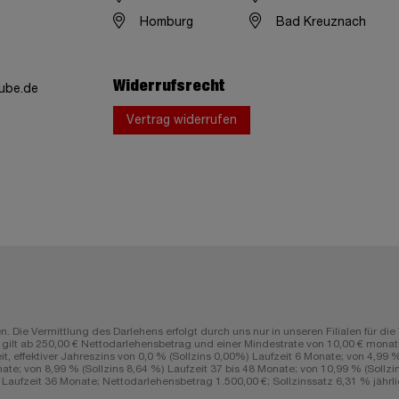
Homburg
Bad Kreuznach
Widerrufsrecht
ube.de
Vertrag widerrufen
n. Die Vermittlung des Darlehens erfolgt durch uns nur in unseren Filialen fü
lt ab 250,00 € Nettodarlehensbetrag und einer Mindestrate von 10,00 € monatli
ffektiver Jahreszins von 0,0 % (Sollzins 0,00%) Laufzeit 6 Monate; von 4,99 % (
ate; von 8,99 % (Sollzins 8,64 %) Laufzeit 37 bis 48 Monate; von 10,99 % (Sollzin
aufzeit 36 Monate; Nettodarlehensbetrag 1.500,00 €; Sollzinssatz 6,31 % jährlic