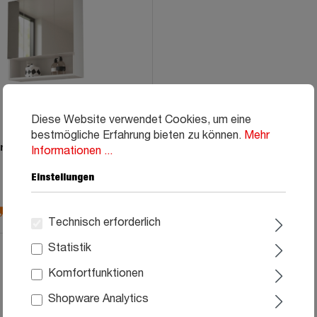
Diese Website verwendet Cookies, um eine
bestmögliche Erfahrung bieten zu können.
Mehr
rank weiß hochglanz 65 cm
Informationen ...
- MANDY
Einstellungen
99
79,
ca. 5-6 Wochen
Technisch erforderlich
Statistik
Komfortfunktionen
Shopware Analytics