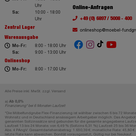
Uhr
Online-Anfragen
Sa:
10:00 - 18:00
+49 (0) 6897 / 5008 - 400
Uhr
Zentral Lager
onlineshop@moebel-fundgr
Warenausgabe
Mo-Fr:
8:00 - 18:00 Uhr
Sa:
9:00 - 13:00 Uhr
Onlineshop
Mo-Fr:
8:00 - 17:00 Uhr
Alle Preise inkl. MwSt. zzgl. Versand
a)
Ab 0,0%
Finanzierung* bei 6 Monaten Laufzeit
*Die Möbelfundgrube Flex-Finanzierung ist wählbar zwischen 6 bis 72 Monate
Wohnsitz und in Deutschland ansässigem Arbeitgeber möglich. Das Angebot gi
genannten Sollzinssätze sind gebunden für die gesamte angegebene Laufzeit, e
Laufzeit 13 bis 24 Monate; von 6,49 % (Sollzins 6,31 %) Laufzeit 25 bis 36 Mon
Abs. 4 PAngV: Gesamtdarlehensbetrag: 1.650,39 €; monatliche Rate: 45,80 €; L
letzte Rate kann abweichen. Bonität vorausgesetzt, Gültig nur bei Neukauf.