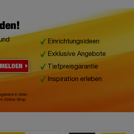
lden!
 und
Einrichtungsideen
Exklusive Angebote
NMELDEN
Tiefpreisgarantie
Inspiration erleben
gegebene E-Mail-
im Online-Shop