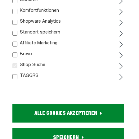
ca. 3-4 Wochen
Sofort verfügbar
Komfortfunktionen
Shopware Analytics
Standort speichern
Affiliate Marketing
Brevo
AUS UNSERER
WERBUNG
Shop Suche
TAGGRS
Nachttisch weiß 52 x 38 cm
Nachtkommode - NADJA
89,
99
ALLE COOKIES AKZEPTIEREN
Sofort verfügbar
SPEICHERN