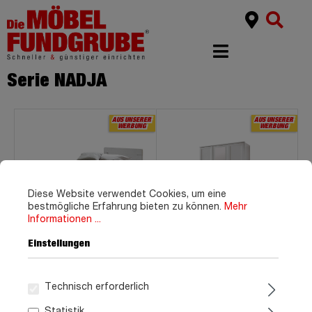
Serie NADJA
AUS UNSERER
WERBUNG
Diese Website verwendet Cookies, um eine
bestmögliche Erfahrung bieten zu können.
Mehr
Informationen ...
Einstellungen
Futonbett Einzelbett 100 x
Kleiderschrank mit Spiegel
200 cm weiß - NADJA
weiß 135 cm - 3-türig -
NADJA
Technisch erforderlich
249,
399,
99
99
Statistik