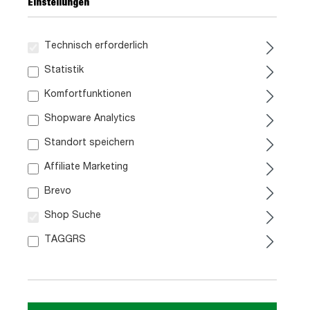
Einstellungen
ca. 3-4 Wochen
Sofort verfügbar
Technisch erforderlich
Statistik
Komfortfunktionen
Shopware Analytics
Standort speichern
Affiliate Marketing
Mehrzweckschrank
Kommode mit Schubladen
Artisan Eiche 74 x 35 cm -
Artisan Eiche 111 cm -
Brevo
TEMPRA
TEMPRA
Shop Suche
169,
149,
99
99
TAGGRS
Sofort verfügbar
Sofort verfügbar