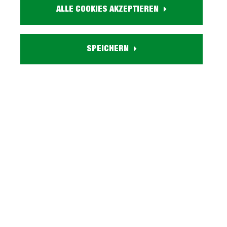
ALLE COOKIES AKZEPTIEREN
SPEICHERN
Kommode Artisan Eiche 74
Kommode mit Schubladen
x 35 cm - 2-türig - TEMPRA
Artisan Eiche 74 cm -
TEMPRA
69,
99,
99
99
Sofort verfügbar
Sofort verfügbar