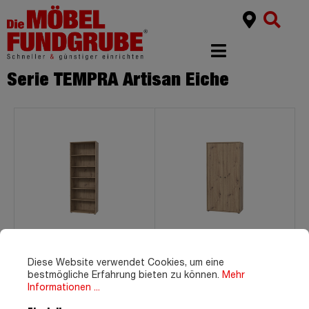
Serie TEMPRA Artisan Eiche
Bücherregal Büroregal
Mehrzweckschrank
Artisan Eiche 198 x 74 cm -
Artisan Eiche 74 x 35 cm -
Diese Website verwendet Cookies, um eine
TEMPRA
TEMPRA
bestmögliche Erfahrung bieten zu können.
Mehr
Informationen ...
99,
139,
99
99