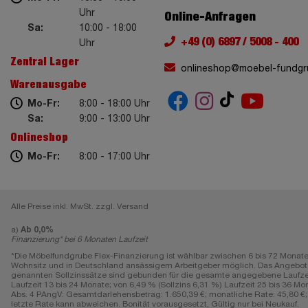
Uhr
Online-Anfragen
Sa:
10:00 - 18:00
+49 (0) 6897 / 5008 - 400
Uhr
Zentral Lager
onlineshop@moebel-fundgr
Warenausgabe
Mo-Fr:
8:00 - 18:00 Uhr
Sa:
9:00 - 13:00 Uhr
Onlineshop
Mo-Fr:
8:00 - 17:00 Uhr
Alle Preise inkl. MwSt. zzgl. Versand
a)
Ab 0,0%
Finanzierung* bei 6 Monaten Laufzeit
*Die Möbelfundgrube Flex-Finanzierung ist wählbar zwischen 6 bis 72 Monate
Wohnsitz und in Deutschland ansässigem Arbeitgeber möglich. Das Angebot gi
genannten Sollzinssätze sind gebunden für die gesamte angegebene Laufzeit, e
Laufzeit 13 bis 24 Monate; von 6,49 % (Sollzins 6,31 %) Laufzeit 25 bis 36 Mon
Abs. 4 PAngV: Gesamtdarlehensbetrag: 1.650,39 €; monatliche Rate: 45,80 €; L
letzte Rate kann abweichen. Bonität vorausgesetzt, Gültig nur bei Neukauf.