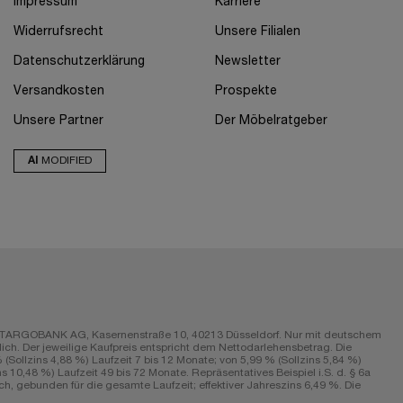
Impressum
Karriere
Widerrufsrecht
Unsere Filialen
Datenschutzerklärung
Newsletter
Versandkosten
Prospekte
Unsere Partner
Der Möbelratgeber
AI
MODIFIED
r die TARGOBANK AG, Kasernenstraße 10, 40213 Düsseldorf. Nur mit deutschem
ch. Der jeweilige Kaufpreis entspricht dem Nettodarlehensbetrag. Die
Sollzins 4,88 %) Laufzeit 7 bis 12 Monate; von 5,99 % (Sollzins 5,84 %)
s 10,48 %) Laufzeit 49 bis 72 Monate. Repräsentatives Beispiel i.S. d. § 6a
h, gebunden für die gesamte Laufzeit; effektiver Jahreszins 6,49 %. Die