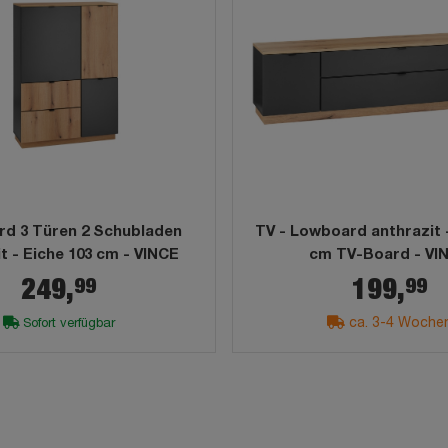
rd 3 Türen 2 Schubladen
TV - Lowboard anthrazit -
t - Eiche 103 cm - VINCE
cm TV-Board - VI
99
99
249,
199,
ca. 3-4 Woche
Sofort verfügbar