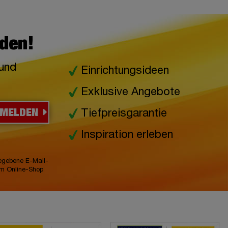
lden!
 und
Einrichtungsideen
Exklusive Angebote
NMELDEN
Tiefpreisgarantie
Inspiration erleben
gegebene E-Mail-
im Online-Shop