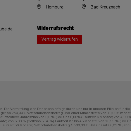
Homburg
Bad Kreuznach
Widerrufsrecht
ube.de
Vertrag widerrufen
n. Die Vermittlung des Darlehens erfolgt durch uns nur in unseren Filialen fü
lt ab 250,00 € Nettodarlehensbetrag und einer Mindestrate von 10,00 € monatli
ffektiver Jahreszins von 0,0 % (Sollzins 0,00%) Laufzeit 6 Monate; von 4,99 % (
ate; von 8,99 % (Sollzins 8,64 %) Laufzeit 37 bis 48 Monate; von 10,99 % (Sollzin
aufzeit 36 Monate; Nettodarlehensbetrag 1.500,00 €; Sollzinssatz 6,31 % jährlic