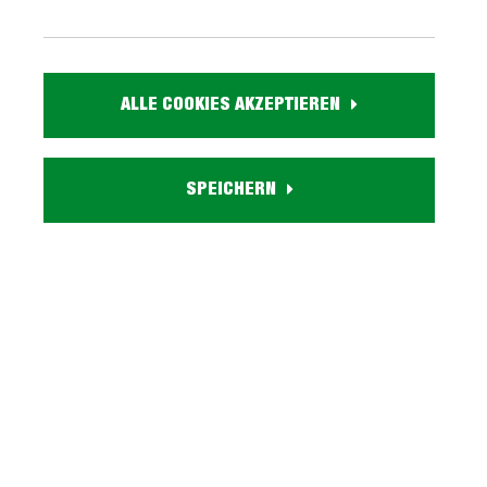
499,
99
inkl. MwSt. / zzgl. Versand
ALLE COOKIES AKZEPTIEREN
Ausführung
SPEICHERN
Liefergebiet prüfen:
Prüfen
In den Warenkorb
Marke:
Artikel Nr.:
0459002814
Größe:
ca. B 160 cm x H 75 cm x T 90 cm