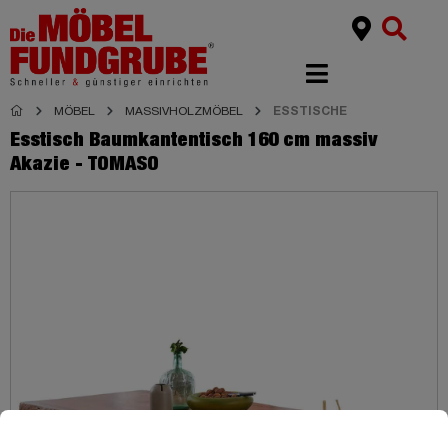
MÖBEL
MASSIVHOLZMÖBEL
ESSTISCHE
Esstisch Baumkantentisch 160 cm massiv
Akazie - TOMASO