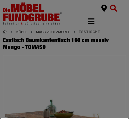
MÖBEL
MASSIVHOLZMÖBEL
ESSTISCHE
Esstisch Baumkantentisch 160 cm massiv
Mango - TOMASO