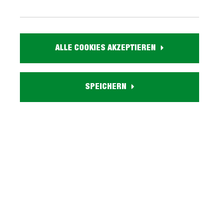
499,
99
inkl. MwSt. / zzgl. Versand
ALLE COOKIES AKZEPTIEREN
Ausführung
SPEICHERN
Liefergebiet prüfen:
Prüfen
In den Warenkorb
Marke:
Artikel. Nr.:
0459002801
Größe:
ca. B 160 cm x H 75 cm x T 90 cm