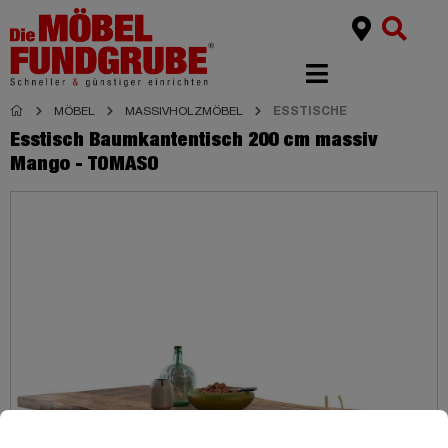
MÖBEL
MASSIVHOLZMÖBEL
ESSTISCHE
Esstisch Baumkantentisch 200 cm massiv
Mango - TOMASO