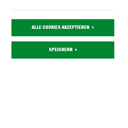
599,
99
inkl. MwSt. / zzgl. Versand
ALLE COOKIES AKZEPTIEREN
Ausführung
SPEICHERN
Liefergebiet prüfen:
Prüfen
In den Warenkorb
Marke:
Artikel. Nr.:
0459002800
Größe:
ca. B 200 cm x H 75 cm x T 100 cm