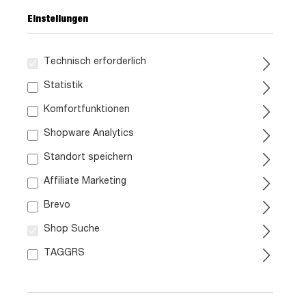
Einstellungen
Technisch erforderlich
89,
99
Statistik
Komfortfunktionen
inkl. MwSt. / zzgl. Versand
Shopware Analytics
Ausführung
Standort speichern
Affiliate Marketing
Liefergebiet prüfen:
Prüfen
Brevo
Shop Suche
In den Warenkorb
TAGGRS
Artikel Nr.:
0629002951