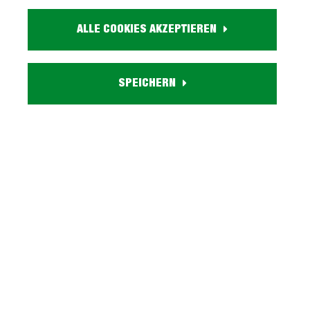
Größe:
ca. B 74 cm x H 111 cm x T 35 cm
ALLE COOKIES AKZEPTIEREN
Farbe:
holzfarben
Holzdekor:
SPEICHERN
Old Wood
Eigenschaften:
2 Drehtüren, 2 Einlegeböden
Lieferzustand:
zerlegt - einfache Montage, Aufbauanleitung
Serie TEMPRA OLD WOOD entdecken
Beschreibung
Kommode Old Wood mit 2 Drehtüren - TEMPRA
Vintage-Charme im modernen Design - Unsere
Kommode TEMPRA! Die Kommode TEMPRA bege…