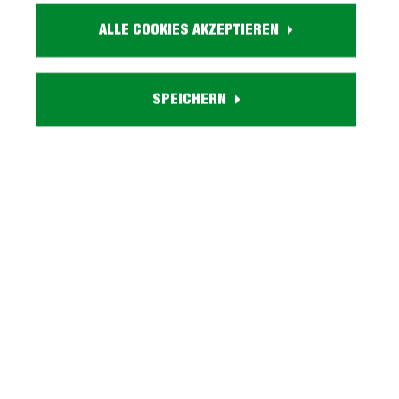
ca. B 74 cm x H 86 cm x T 35 cm
ALLE COOKIES AKZEPTIEREN
Farbe:
weiß
Eigenschaften:
2 Drehtüren, 2 Einlegeböden
SPEICHERN
Lieferzustand:
zerlegt - einfache Montage, Aufbauanleitung
Serie TEMPRA WEISS entdecken
Beschreibung
Kommode weiß mit 2 Drehtüren - TEMPRA Zeitlos
schön, praktisch durchdacht: Unsere Kommode
TEMPRA! Die Kommode TEMPRA überzeu…
Mehr
Tiefpreisgarantie