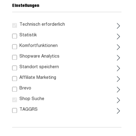
Einstellungen
Technisch erforderlich
69,
99
Statistik
Komfortfunktionen
inkl. MwSt. / zzgl. Versand
Shopware Analytics
Ausführung
Standort speichern
Liefergebiet prüfen:
Affiliate Marketing
Prüfen
Brevo
Shop Suche
In den Warenkorb
TAGGRS
Artikel Nr.:
0629002943
Größe: