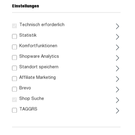
Einstellungen
Technisch erforderlich
119,
99
Statistik
Komfortfunktionen
inkl. MwSt. / zzgl. Versand
Shopware Analytics
Standort speichern
Ausführung
Affiliate Marketing
Liefergebiet prüfen:
Brevo
Prüfen
Shop Suche
In den Warenkorb
TAGGRS
Artikel Nr.:
0629002952