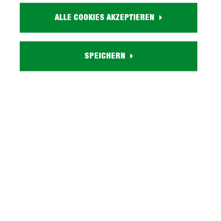
Größe:
ALLE COOKIES AKZEPTIEREN
ca. B 109 cm x H 111 cm x T 35 cm
Farbe:
beige
Eigenschaften:
SPEICHERN
inkl. 3 Drehtüren, 2 Schubladen, 3 Einlegeböden
Lieferzustand:
zerlegt - einfache Montage, Aufbauanleitung
Serie TEMPRA BEIGE entdecken
Beschreibung
Kommode beige mit 2 Schubladen - TEMPRA Unsere
Kommode TEMPRA im Überblick: Stellmaß: ca. B 109
cm x H 85 cm x T 35 cm Far…
Mehr