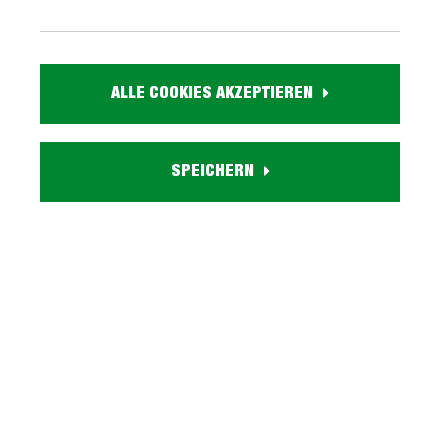
399,
99
ALLE COOKIES AKZEPTIEREN
inkl. MwSt. / zzgl. Versand
Liefergebiet prüfen:
SPEICHERN
Prüfen
In den Warenkorb
Marke:
Artikel Nr.:
0875000609
Größe:
ca. B 163 cm x H 80 cm x T 40 cm
Farbe: