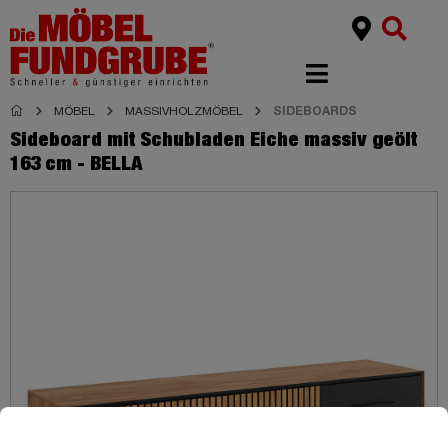
MÖBEL
MASSIVHOLZMÖBEL
SIDEBOARDS
Sideboard mit Schubladen Eiche massiv geölt
163 cm - BELLA