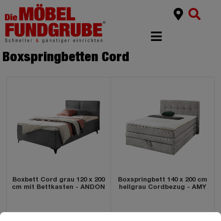
Boxspringbetten Cord
Boxbett Cord grau 120 x 200
Boxspringbett 140 x 200 cm
cm mit Bettkasten - ANDON
hellgrau Cordbezug - AMY
599,
999,
99
99