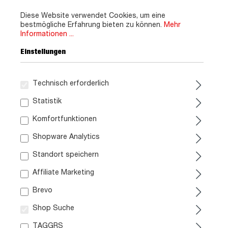
Sofort verfügbar
Sofort verfügbar
Diese Website verwendet Cookies, um eine
bestmögliche Erfahrung bieten zu können.
Mehr
Informationen ...
Einstellungen
Technisch erforderlich
Statistik
Komfortfunktionen
Boxspringbett Cord
Boxbett Cord creme 160 x
Shopware Analytics
hellgrau 180 x 200 cm mit
200 cm mit Bettkasten -
Bettkasten - AMY
DIEGO
Standort speichern
1.399,
799,
99
99
Affiliate Marketing
Sofort verfügbar
Sofort verfügbar
Brevo
Shop Suche
TAGGRS