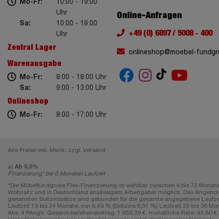
Mo-Fr:
10:00 - 19:00
Uhr
Online-Anfragen
Sa:
10:00 - 18:00
+49 (0) 6897 / 5008 - 400
Uhr
Zentral Lager
onlineshop@moebel-fundgr
Warenausgabe
Mo-Fr:
8:00 - 18:00 Uhr
Sa:
9:00 - 13:00 Uhr
Onlineshop
Mo-Fr:
8:00 - 17:00 Uhr
Alle Preise inkl. MwSt. zzgl. Versand
a)
Ab 0,0%
Finanzierung* bei 6 Monaten Laufzeit
*Die Möbelfundgrube Flex-Finanzierung ist wählbar zwischen 6 bis 72 Monate
Wohnsitz und in Deutschland ansässigem Arbeitgeber möglich. Das Angebot gi
genannten Sollzinssätze sind gebunden für die gesamte angegebene Laufzeit, e
Laufzeit 13 bis 24 Monate; von 6,49 % (Sollzins 6,31 %) Laufzeit 25 bis 36 Mon
Abs. 4 PAngV: Gesamtdarlehensbetrag: 1.650,39 €; monatliche Rate: 45,80 €; L