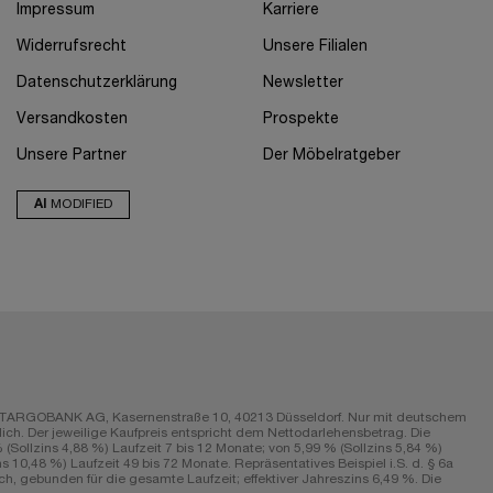
Impressum
Karriere
Widerrufsrecht
Unsere Filialen
Datenschutzerklärung
Newsletter
Versandkosten
Prospekte
Unsere Partner
Der Möbelratgeber
AI
MODIFIED
r die TARGOBANK AG, Kasernenstraße 10, 40213 Düsseldorf. Nur mit deutschem
ch. Der jeweilige Kaufpreis entspricht dem Nettodarlehensbetrag. Die
Sollzins 4,88 %) Laufzeit 7 bis 12 Monate; von 5,99 % (Sollzins 5,84 %)
s 10,48 %) Laufzeit 49 bis 72 Monate. Repräsentatives Beispiel i.S. d. § 6a
h, gebunden für die gesamte Laufzeit; effektiver Jahreszins 6,49 %. Die