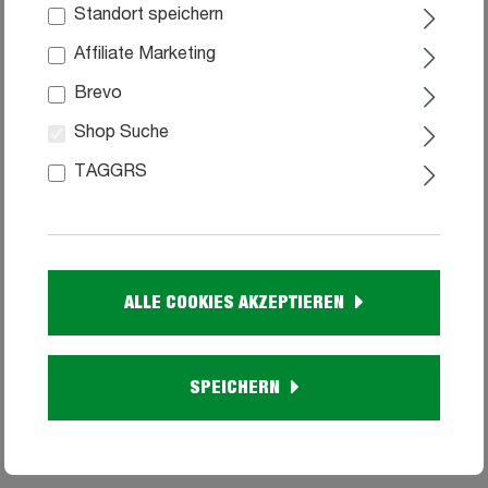
Standort speichern
Affiliate Marketing
Brevo
Shop Suche
TAGGRS
Sideboard 4 Schubladen - weiß - Glasfront -
180 cm - SANTORIN
ALLE COOKIES AKZEPTIEREN
99
449,
Sofort verfügbar
SPEICHERN