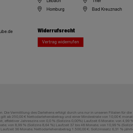
Lebach
Trier
Homburg
Bad Kreuznach
Widerrufsrecht
ube.de
Vertrag widerrufen
n. Die Vermittlung des Darlehens erfolgt durch uns nur in unseren Filialen fü
lt ab 250,00 € Nettodarlehensbetrag und einer Mindestrate von 10,00 € monatli
ffektiver Jahreszins von 0,0 % (Sollzins 0,00%) Laufzeit 6 Monate; von 4,99 % (
ate; von 8,99 % (Sollzins 8,64 %) Laufzeit 37 bis 48 Monate; von 10,99 % (Sollzin
aufzeit 36 Monate; Nettodarlehensbetrag 1.500,00 €; Sollzinssatz 6,31 % jährlic