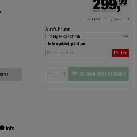
299,
99
m
inkl. MwSt. / zzgl. Versand
Ausführung
Liefergebiet prüfen:
Prüfen
In den Warenkorb
ken
Info